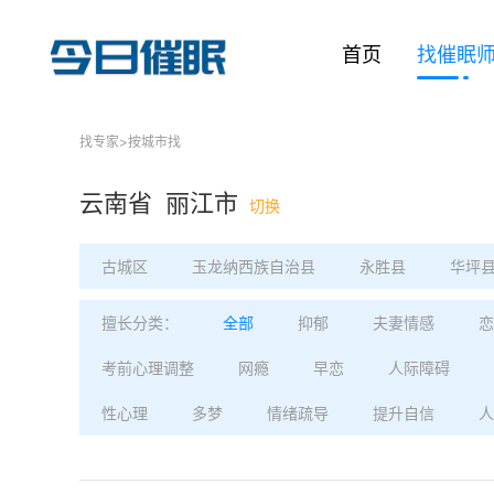
首页
找催眠
找专家
>
按城市找
云南省 丽江市
切换
古城区
玉龙纳西族自治县
永胜县
华坪
擅长分类：
全部
抑郁
夫妻情感
恋
考前心理调整
网瘾
早恋
人际障碍
性心理
多梦
情绪疏导
提升自信
人