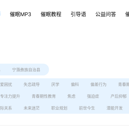
师
催眠MP3
催眠教程
引导语
公益问答
县
宁蒗彝族自治县
爱困扰
失恋疏导
厌学
偏科
偏差行为
青春
专注力提升
青春期性教育
焦虑
强迫症
产后抑郁
际关系
未来迷茫
职业规划
前世今生
潜能开发