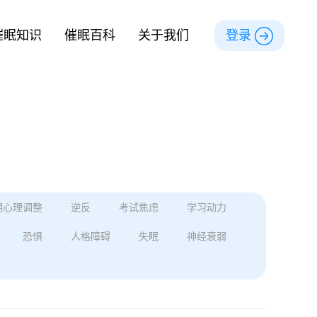
催眠知识
催眠百科
关于我们
登录
期心理调整
逆反
考试焦虑
学习动力
恐惧
人格障碍
失眠
神经衰弱