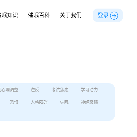
催眠知识
催眠百科
关于我们
登录
期心理调整
逆反
考试焦虑
学习动力
恐惧
人格障碍
失眠
神经衰弱