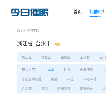
首页
找催眠
找专家
>
按城市找
浙江省 台州市
切换
椒江区
黄岩区
路桥区
玉环县
三门
擅长分类：
全部
抑郁
夫妻情感
恋
考前心理调整
网瘾
早恋
人际障碍
性心理
多梦
情绪疏导
提升自信
人