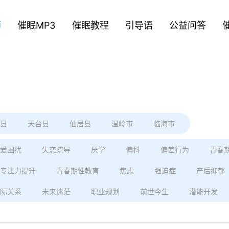
师
催眠MP3
催眠教程
引导语
公益问答
县
天台县
仙居县
温岭市
临海市
爱困扰
失恋疏导
厌学
偏科
偏差行为
青春
专注力提升
青春期性教育
焦虑
强迫症
产后抑郁
际关系
未来迷茫
职业规划
前世今生
潜能开发