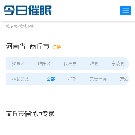
找专家
>
按城市找
河南省 商丘市
切换
梁园区
睢阳区
民权县
睢县
宁陵县
擅长分类：
全部
抑郁
夫妻情感
恋爱困
商丘市催眠师专家