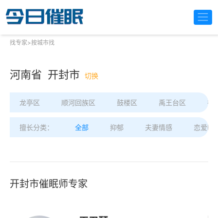
找专家
>
按城市找
河南省 开封市
切换
龙亭区
顺河回族区
鼓楼区
禹王台区
祥
擅长分类：
全部
抑郁
夫妻情感
恋爱困
开封市催眠师专家