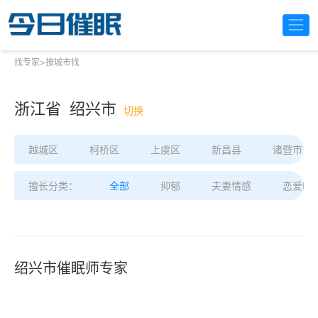
找专家
>
按城市找
浙江省 绍兴市
切换
越城区
柯桥区
上虞区
新昌县
诸暨市
擅长分类：
全部
抑郁
夫妻情感
恋爱困
绍兴市催眠师专家