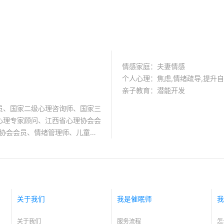
情感家庭：夫妻情感
个人心理：焦虑,情绪疏导,提升
亲子教育：潜能开发
员、国家二级心理咨询师、国家三
心理专家顾问、江西省心理协会会
眠协会会员、情绪管理师、儿童心
堂讲师 擅长领域： 情
葛，婚姻关系，婆媳关系，婚外恋
少年的成长性困感分析及调整，如
暴力，厌学，叛逆、早恋，网瘾，
和障碍：焦虑，社交恐惧，惊恐发
关于我们
我是催眠师
我
，死亡恐惧，恐惧心理等长期的情
节，自我认知，自卑，胆小惯弱，
关于我们
服务流程
怎