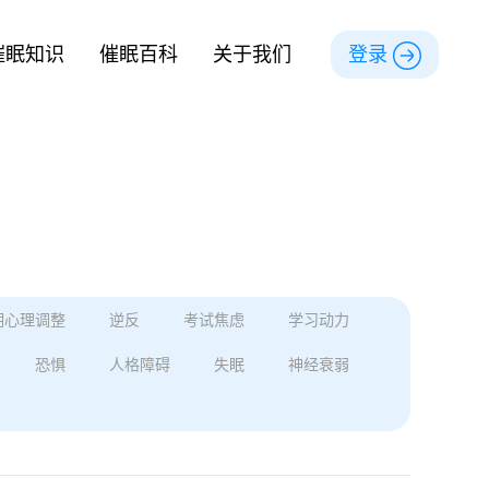
催眠知识
催眠百科
关于我们
登录
期心理调整
逆反
考试焦虑
学习动力
恐惧
人格障碍
失眠
神经衰弱