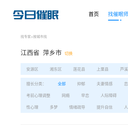
首页
找催眠
找专家
>
按城市找
江西省 萍乡市
切换
安源区
湘东区
莲花县
上栗县
芦溪
擅长分类：
全部
抑郁
夫妻情感
恋
考前心理调整
网瘾
早恋
人际障碍
性心理
多梦
情绪疏导
提升自信
人