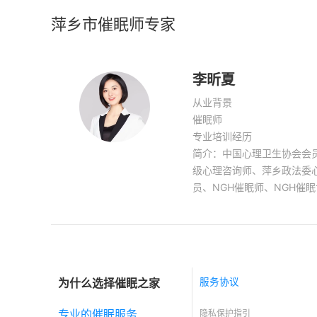
萍乡市催眠师专家
李昕夏
从业背景
催眠师
专业培训经历
简介：中国心理卫生协会会
级心理咨询师、萍乡政法委
员、NGH催眠师、NGH催
理成长指导师、平安江西心理健康大讲
感困惑：恋爱心理，情感纠
青少年心理咨询：儿童、青
童年创伤，人际交往，校园
与父母沟通障碍 情绪困扰
为什么选择催眠之家
服务协议
作，抑郁，强迫，考前压力
绪困扰 个人成长：情绪调
专业的催眠服务
隐私保护指引