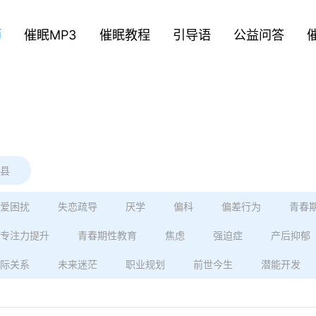
师
催眠MP3
催眠教程
引导语
公益问答
县
爱困扰
失恋疏导
厌学
偏科
偏差行为
青春
专注力提升
青春期性教育
焦虑
强迫症
产后抑郁
际关系
未来迷茫
职业规划
前世今生
潜能开发