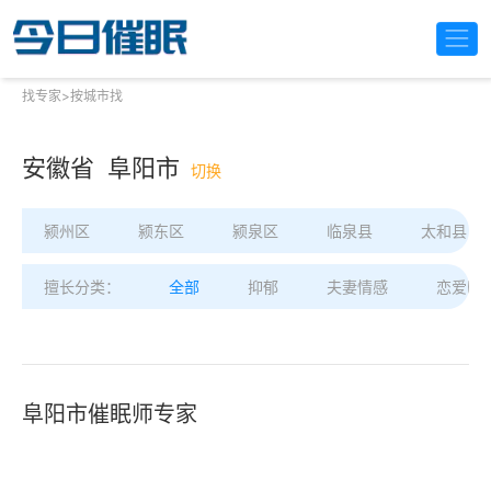
找专家
>
按城市找
安徽省 阜阳市
切换
颍州区
颍东区
颍泉区
临泉县
太和县
擅长分类：
全部
抑郁
夫妻情感
恋爱困
阜阳市催眠师专家