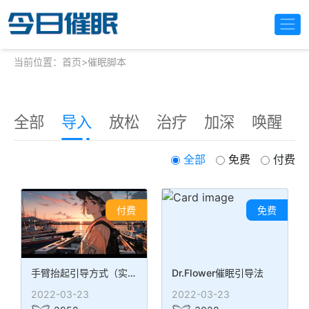
当前位置：
首页
>
催眠脚本
全部
导入
放松
治疗
加深
唤醒
全部
免费
付费
付费
免费
手臂抬起引导方式（实用经典）
Dr.Flower催眠引导法
2022-03-23
2022-03-23