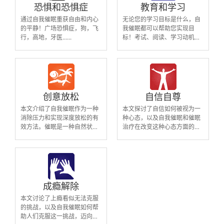
恐惧和恐惧症
教育和学习
通过自我催眠重获自由和内心
无论您的学习目标是什么，自
的平静！广场恐惧症，狗，飞
我催眠都可以帮助您实现目
行，高地，牙医......
标！考试、阅读、学习动机、
测试……
创意放松
自信自尊
本文介绍了自我催眠作为一种
本文探讨了自信如何被视为一
消除压力和实现深度放松的有
种心态，以及自我催眠和催眠
效方法。催眠是一种自然状
治疗在改变这种心态方面的潜
态，与人们的天生放松机制紧
力。自我意识和焦虑往往被视
密相连，提供了一种天然的放
为个人的固有特质，但实际
松体验。我们的“创造性放松”
上，这些感觉是后天学到的。
MP3音频与其他专注于克服特
自我催眠提供了一种方式，通
定问题的自我催眠音频不同，
过“重新编程”潜意识，消除那
它们通过引导图像和舒缓的声
些削弱信心和自尊的想法，并
成瘾解除
音创建了一个丰富而生动的心
用更积极的信念来替换它们。
本文讨论了上瘾看似无法克服
理环境，旨在促进深度放松。
我们的自我催眠MP3音频是专
的挑战，以及自我催眠如何帮
这种独特的放松体验为个人提
业制作的，旨在帮助个体在克
助人们克服这一挑战，迈向自
供了一种真正的、个性化的途
服自我意识和焦虑的同时提升