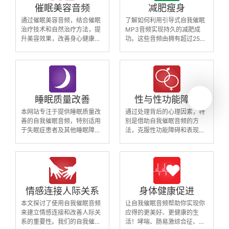
催眠美容音频
减肥瘦身
通过催眠美容音频，结合催眠
了解如何利用引导式自我催眠
治疗技术和自然治疗方法，提
MP3音频实现持久的减肥成
升美容效果，改善身心健康。
功。这些音频由拥有超过25年
体验专业催眠治疗师团队开发
经验的领先催眠治疗师团队制
的治疗技术，实现自我催眠计
作，利用先进的催眠技术编程
划，拥有美容效果。实际上，
思维，帮助你改变*惯、调整
我们拥有更多的控制权，催眠
生活方式以及减轻和控制体
治疗是提升控制力、增强身心
重。与传统的减肥方法相比，
联系、重获青春的有效方法
我们的音频不仅帮助个体做出
睡眠质量改善
性与性功能障碍
必要的深刻改变，还支持长期
本网站专注于提供睡眠质量改
通过处理背后的心理因素，特
的成功成果。
善的自我催眠音频，特别适用
别是借助自我催眠音频的方
于失眠症患者及其他睡眠障碍
法，克服性功能障碍和表现焦
者。我们的音频内容经过严格
虑。我们提供专业制作的自我
的编写、录制和制作，采用了
催眠MP3音频，帮助个体恢复
先进的催眠技术，已经帮助数
性自信，克服因性焦虑引起的
以万计的用户改善了睡眠质
问题，改善人际关系。
量。通过使用我们的自我催眠
音频，您可以显著提升睡眠质
情感连接人际关系
身体健康促进
量，提升日间生活质量。
本文探讨了使用自我催眠音频
让自我催眠音频帮助你实现你
来建立情感连接和改善人际关
应得的更美好、更健康的生
系的重要性。我们的自我催眠
活！哮喘、肠易激综合征、血