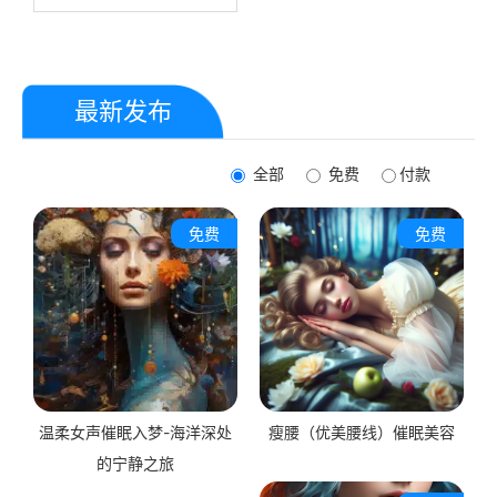
由。上瘾行为深受大脑某些部
径，帮助他们有效地释放压
自信，让他们能够更自信地站
分的控制，我们的MP3音频采
力，享受深度放松的状态。
立和追求自己的目标。
用最佳催眠技术，直接作用于
这些区域，帮助改变那些维持
上瘾状态的“程序”。这篇文章
传达了一个积极的信息：通过
最新发布
自我催眠，即使是深陷上瘾的
个体也能重新编程他们的思
维，恢复自我控制，最终实现
全部
免费
付款
摆脱上瘾的自由。
免费
免费
温柔女声催眠入梦-海洋深处
瘦腰（优美腰线）催眠美容
的宁静之旅