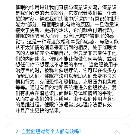
催眠的作用是让我们直接与潜意识交流，潜意识
是我们心灵的无形部分，它支配着我们每一个清
醒的时刻。绕过我们头脑中所谓的“有意识的批判
能力”部分，是催眠如此有效的原因。一旦潜意识
接受了更新、更好的想法，它们就会付诸行动。
催眠的体验因人而异，没有所谓的“被催眠的感
觉”。这是一种深度放松和享受的心态。与您可能
从不太知情的消息来源听到的相反，处于催眠状
态的人始终完全控制自己，但只是非常专注于他
们的内部体验。催眠不能让你做任何事情，或者
想任何你不想要或不想要的事情。 当催眠被用于
治疗目的时，被称为催眠疗法，它可以在很多方
面帮助人们。催眠疗法可以帮助人们改变不良习
惯和行为，克服恐惧和恐惧症，克服压力和焦虑
等等。通过有目的地和系统地进入催眠状态，我
们有机会在潜意识层面促进身体和情绪的平衡，
从而提高我们的生活质量。由于我们使用潜意识
的思维过程，催眠疗法通常比心理疗法更有效，
并且产生更快的结果。
2. 自我催眠对每个人都有效吗？