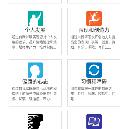
音频涵盖了影响人际关系的多
压、疼痛、耳鸣等疾病缓解与
个关键问题，适用于那些希望
症状管理。
改善现有关系或开始新关系的
个体。通过自我催眠，您可以
更好地与自己和他人建立情感
连接，促进更好的社交互动和
个人发展
表现和创造力
人际关系。
通过自我催眠实现您对个人发
通过自我催眠发挥创造力并提
展的追求，提升情绪管理和效
高您的表现！表演、创意、舞
率，增强生产力，培养积极心
蹈、音乐、唱歌、写作……
态。
健康的心态
习惯和障碍
通过自我催眠将自己从精神和
用自我催眠完成你的自由之
情感上的痛苦中解脱出来！焦
旅！脸红、尿床、咬指甲、口
虑、抑郁、强迫症、压力、担
吃......
忧......