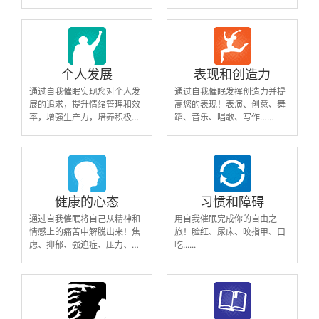
音频涵盖了影响人际关系的多
压、疼痛、耳鸣等疾病缓解与
个关键问题，适用于那些希望
症状管理。
改善现有关系或开始新关系的
个体。通过自我催眠，您可以
更好地与自己和他人建立情感
连接，促进更好的社交互动和
个人发展
表现和创造力
人际关系。
通过自我催眠实现您对个人发
通过自我催眠发挥创造力并提
展的追求，提升情绪管理和效
高您的表现！表演、创意、舞
率，增强生产力，培养积极心
蹈、音乐、唱歌、写作……
态。
健康的心态
习惯和障碍
通过自我催眠将自己从精神和
用自我催眠完成你的自由之
情感上的痛苦中解脱出来！焦
旅！脸红、尿床、咬指甲、口
虑、抑郁、强迫症、压力、担
吃......
忧......