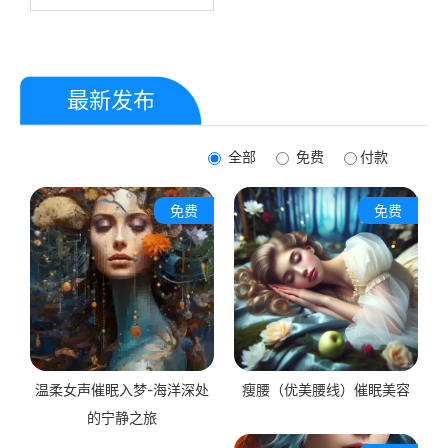
由。上瘾行为深受大脑某些部
径，帮助他们有效地释放压
自信，让他们能够更自信地站
分的控制，我们的MP3音频采
力，享受深度放松的状态。
立和追求自己的目标。
用最佳催眠技术，直接作用于
这些区域，帮助改变那些维持
上瘾状态的“程序”。这篇文章
传达了一个积极的信息：通过
最新发布
自我催眠，即使是深陷上瘾的
个体也能重新编程他们的思
维，恢复自我控制，最终实现
全部
免费
付款
摆脱上瘾的自由。
免费
免费
温柔女声催眠入梦-海洋深处
瘦腰（优美腰线）催眠美容
的宁静之旅