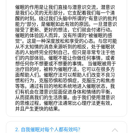
催眠的作用是让我们直接与潜意识交流，潜意识
是我们心灵的无形部分，它支配着我们每一个清
醒的时刻。绕过我们头脑中所谓的“有意识的批判
能力”部分，是催眠如此有效的原因。一旦潜意识
接受了更新、更好的想法，它们就会付诸行动。
催眠的体验因人而异，没有所谓的“被催眠的感
觉”。这是一种深度放松和享受的心态。与您可能
从不太知情的消息来源听到的相反，处于催眠状
态的人始终完全控制自己，但只是非常专注于他
们的内部体验。催眠不能让你做任何事情，或者
想任何你不想要或不想要的事情。 当催眠被用于
治疗目的时，被称为催眠疗法，它可以在很多方
面帮助人们。催眠疗法可以帮助人们改变不良习
惯和行为，克服恐惧和恐惧症，克服压力和焦虑
等等。通过有目的地和系统地进入催眠状态，我
们有机会在潜意识层面促进身体和情绪的平衡，
从而提高我们的生活质量。由于我们使用潜意识
的思维过程，催眠疗法通常比心理疗法更有效，
并且产生更快的结果。
2. 自我催眠对每个人都有效吗？