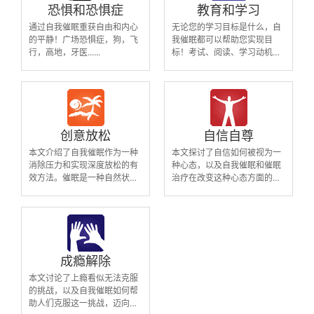
恐惧和恐惧症
教育和学习
通过自我催眠重获自由和内心
无论您的学习目标是什么，自
的平静！广场恐惧症，狗，飞
我催眠都可以帮助您实现目
行，高地，牙医......
标！考试、阅读、学习动机、
测试……
创意放松
自信自尊
本文介绍了自我催眠作为一种
本文探讨了自信如何被视为一
消除压力和实现深度放松的有
种心态，以及自我催眠和催眠
效方法。催眠是一种自然状
治疗在改变这种心态方面的潜
态，与人们的天生放松机制紧
力。自我意识和焦虑往往被视
密相连，提供了一种天然的放
为个人的固有特质，但实际
松体验。我们的“创造性放松”
上，这些感觉是后天学到的。
MP3音频与其他专注于克服特
自我催眠提供了一种方式，通
定问题的自我催眠音频不同，
过“重新编程”潜意识，消除那
它们通过引导图像和舒缓的声
些削弱信心和自尊的想法，并
成瘾解除
音创建了一个丰富而生动的心
用更积极的信念来替换它们。
本文讨论了上瘾看似无法克服
理环境，旨在促进深度放松。
我们的自我催眠MP3音频是专
的挑战，以及自我催眠如何帮
这种独特的放松体验为个人提
业制作的，旨在帮助个体在克
助人们克服这一挑战，迈向自
供了一种真正的、个性化的途
服自我意识和焦虑的同时提升