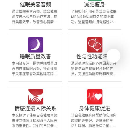
催眠美容音频
减肥瘦身
通过催眠美容音频，结合催眠
了解如何利用引导式自我催眠
治疗技术和自然治疗方法，提
MP3音频实现持久的减肥成
升美容效果，改善身心健康。
功。这些音频由拥有超过25年
体验专业催眠治疗师团队开发
经验的领先催眠治疗师团队制
的治疗技术，实现自我催眠计
作，利用先进的催眠技术编程
划，拥有美容效果。实际上，
思维，帮助你改变*惯、调整
我们拥有更多的控制权，催眠
生活方式以及减轻和控制体
治疗是提升控制力、增强身心
重。与传统的减肥方法相比，
联系、重获青春的有效方法
我们的音频不仅帮助个体做出
睡眠质量改善
性与性功能障碍
必要的深刻改变，还支持长期
本网站专注于提供睡眠质量改
通过处理背后的心理因素，特
的成功成果。
善的自我催眠音频，特别适用
别是借助自我催眠音频的方
于失眠症患者及其他睡眠障碍
法，克服性功能障碍和表现焦
者。我们的音频内容经过严格
虑。我们提供专业制作的自我
的编写、录制和制作，采用了
催眠MP3音频，帮助个体恢复
先进的催眠技术，已经帮助数
性自信，克服因性焦虑引起的
以万计的用户改善了睡眠质
问题，改善人际关系。
量。通过使用我们的自我催眠
音频，您可以显著提升睡眠质
情感连接人际关系
身体健康促进
量，提升日间生活质量。
本文探讨了使用自我催眠音频
让自我催眠音频帮助你实现你
来建立情感连接和改善人际关
应得的更美好、更健康的生
系的重要性。我们的自我催眠
活！哮喘、肠易激综合征、血