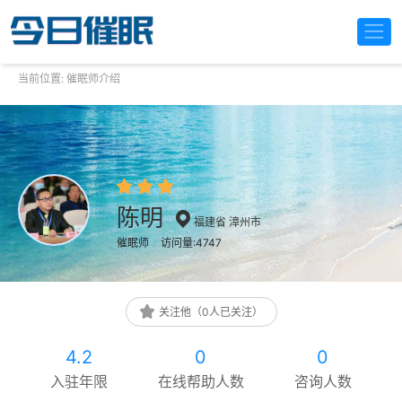
当前位置:
催眠师介绍
陈明
福建省 漳州市
催眠师
访问量:4747
关注他（0人已关注）
4.2
0
0
入驻年限
在线帮助人数
咨询人数