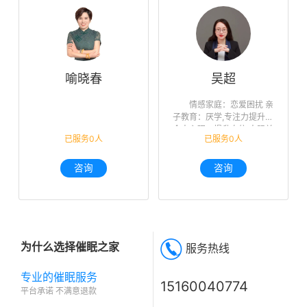
喻晓春
吴超
情感家庭：恋爱困扰 亲
子教育：厌学,专注力提升
个人心理：提升自信,人际关
已服务0人
已服务0人
系,未来迷茫,职业规划
咨询
咨询
为什么选择催眠之家
服务热线
专业的催眠服务
15160040774
平台承诺 不满意退款