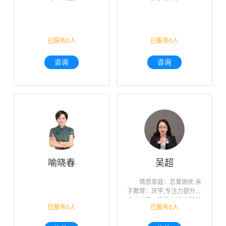
已服务0人
已服务0人
咨询
咨询
喻晓春
吴超
情感家庭：恋爱困扰 亲
子教育：厌学,专注力提升
个人心理：提升自信,人际关
已服务0人
已服务0人
系,未来迷茫,职业规划