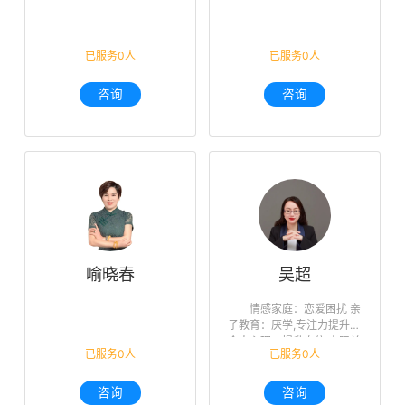
已服务0人
已服务0人
咨询
咨询
喻晓春
吴超
情感家庭：恋爱困扰 亲
子教育：厌学,专注力提升
个人心理：提升自信,人际关
已服务0人
已服务0人
系,未来迷茫,职业规划
咨询
咨询