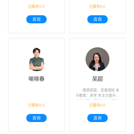
已服务0人
已服务0人
咨询
咨询
喻晓春
吴超
情感家庭：恋爱困扰 亲
子教育：厌学,专注力提升
个人心理：提升自信,人际关
已服务0人
已服务0人
系,未来迷茫,职业规划
咨询
咨询