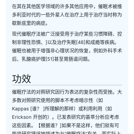
在其在其他医学领域的许多其他应用中，催眠术被维
多利亚时代的一些外星人在治疗上用于治疗当时称为
歇斯底里的病症。
现代催眠疗法被广泛接受用于治疗某些习惯障碍、控
制非理性恐惧、]以及治疗失眠[48]和成瘾等疾病。
催眠也被用于增强非心理状况的恢复，例如外科手术
后、乳腺癌护理[51]甚至胃肠道问题。
功效
催眠疗法的对照研究因行为表达的复杂性而受挫。大
多数对照研究使用的脚本不考虑暗示性（如
Kappas [谁？ ]所理解的那样）或利用利用（如
Erickson 开创的）。已发表研究的荟萃分析应考虑
这些因素。【根据谁？]如果不是这样，他们就有可
能将研究错误地描述为与“催眠疗法”有关，而实际上