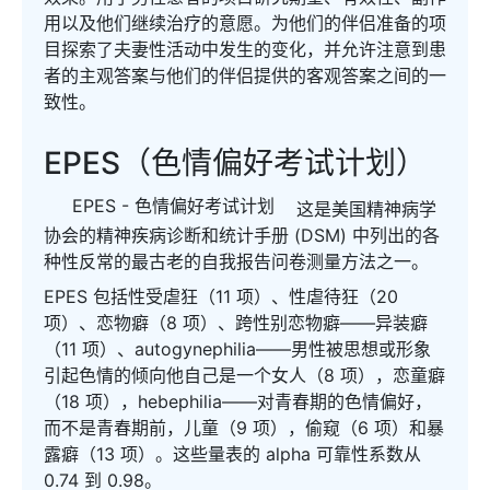
用以及他们继续治疗的意愿。为他们的伴侣准备的项
目探索了夫妻性活动中发生的变化，并允许注意到患
者的主观答案与他们的伴侣提供的客观答案之间的一
致性。
EPES（色情偏好考试计划）
EPES - 色情偏好考试计划
这是美国精神病学
协会的精神疾病诊断和统计手册 (DSM) 中列出的各
种性反常的最古老的自我报告问卷测量方法之一。
EPES 包括性受虐狂（11 项）、性虐待狂（20
项）、恋物癖（8 项）、跨性别恋物癖——异装癖
（11 项）、autogynephilia——男性被思想或形象
引起色情的倾向他自己是一个女人（8 项），恋童癖
（18 项），hebephilia——对青春期的色情偏好，
而不是青春期前，儿童（9 项），偷窥（6 项）和暴
露癖（13 项）。这些量表的 alpha 可靠性系数从
0.74 到 0.98。