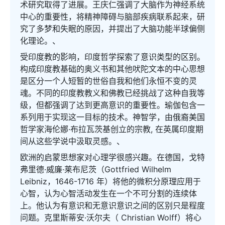
术研究取得了进展。王庆仁强调了大脑作为神经系统
中心的重要性，将精神障碍与脑部疾病联系起来，研
究了多梦和失眠的原因，并提出了大脑功能半球偏侧
化理论。、
受印度教的影响，印度哲学探索了意识类型的区别。
构成印度教基础的奥义书和其他吠陀文本的中心思想
是区分一个人短暂的世俗自我和他们永恒不变的灵
魂。不同的印度教教义和佛教已经挑战了这种自我等
级，但都强调了达到更高意识的重要性。瑜伽包含一
系列用于实现这一目标的技术。神智学，由俄裔美国
哲学家海伦娜·布拉瓦茨基创立的宗教, 在英属印度期
间从这些学说中汲取灵感。、
欧洲的启蒙思想家对心理学很感兴趣。在德国，戈特
弗里德·威廉·莱布尼茨（Gottfried Wilhelm
Leibniz，1646-1716 年）将他的微积分原理应用于
心智，认为心智活动发生在一个不可分割的连续体
上。他认为有意识和无意识意识之间的区别只是程度
问题。克里斯蒂安·沃尔夫（ Christian Wolff）将心