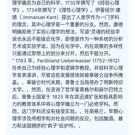
理学确定为自己的科学，1732年撰写了《经验心理
学》，1734年撰写了《理性心理学》。伊曼纽尔·康
德（ Immanuel Kant）提出了人类学作为一门学科
的理念，其中心理学是一个重要的分支。然而，康德
明确拒绝了实验心理学的想法，写道“灵魂的经验学
说也永远不能接近化学，即使是作为一种系统的分析
艺术或实验学说，因为在化学中，内在观察的多样性
只能通过思想上的划分来分开，然后不能分开。
“ 1783 年，Ferdinand Ueberwasser (1752–1812)
任命自己为经验心理学和逻辑学教授，并就科学心理
学发表演讲，尽管这些发展很快就被拿破仑战争所掩
盖。、拿破仑时代末期，普鲁士当局停办了明斯特旧
大学。、然而，在咨询了哲学家黑格尔和赫尔巴特之
后，普鲁士国家于 1825 年在其迅速扩张和极具影响
力的教育体系中将心理学确立为一门必修学科。然
而，这门学科还没有接受实验。、在英格兰，早期心
理学涉及颅相学和对社会问题的反应，包括酗酒、暴
力和该国拥挤的“疯子”庇护所。、