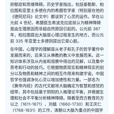
抑郁症和思维障碍。历史学家指出，包括泰勒斯、柏
拉图和亚里士多德在内的希腊哲学家（特别是在他的
《德阿尼玛》论文中）都谈到了心灵的运作。早在公
元前 4 世纪，希腊医生希波克拉底就认为精神障碍
是由生理原因而非超自然原因引起的。公元前 387
年，柏拉图提出大脑是心理过程发生的地方，而公元
前 335 年亚里士多德则提出它是心脏。
在中国，心理学的理解是从老子和孔子的哲学著作中
发展而来的，后来又从佛教的教义中发展而来。这一
知识体系涉及从内省和观察中得出的见解，以及集中
思考和行动的技巧。它根据物质现实和精神现实的划
分以及物质和精神之间的相互作用来构建宇宙。中国
哲学也强调净化心灵以增加德性和力量。一部名为
《黄帝内经》的古代文献将大脑确定为智慧和感觉的
纽带，其中包括基于阴阳的人格理论平衡，并根据生
理和社会不平衡分析精神障碍。随着受西方教育的方
以之（1611-1671）、刘植（1660-1730）和王庆仁
（1768-1831）的工作，清朝以大脑为重点的中国学