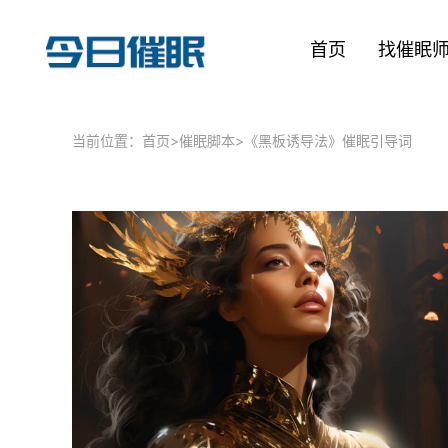
首页
找催眠
当前位置：
首页
>
催眠脚本
>
《黑板诱导法》催眠引导词