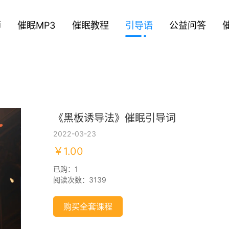
师
催眠MP3
催眠教程
引导语
公益问答
《黑板诱导法》催眠引导词
2022-03-23
￥1.00
已购：1
阅读次数：3139
购买全套课程