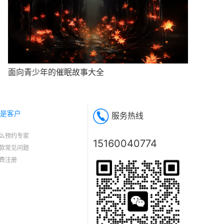
面向青少年的催眠故事大全
是客户
服务热线
么预约专家
15160040774
款常见问题
费注册