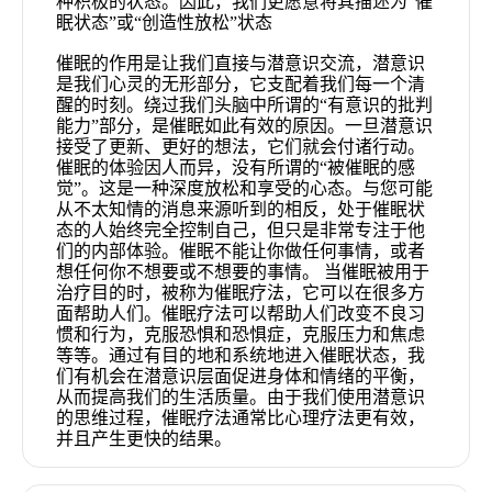
种积极的状态。因此，我们更愿意将其描述为“催
眠状态”或“创造性放松”状态
催眠的作用是让我们直接与潜意识交流，潜意识
是我们心灵的无形部分，它支配着我们每一个清
醒的时刻。绕过我们头脑中所谓的“有意识的批判
能力”部分，是催眠如此有效的原因。一旦潜意识
接受了更新、更好的想法，它们就会付诸行动。
催眠的体验因人而异，没有所谓的“被催眠的感
觉”。这是一种深度放松和享受的心态。与您可能
从不太知情的消息来源听到的相反，处于催眠状
态的人始终完全控制自己，但只是非常专注于他
们的内部体验。催眠不能让你做任何事情，或者
想任何你不想要或不想要的事情。 当催眠被用于
治疗目的时，被称为催眠疗法，它可以在很多方
面帮助人们。催眠疗法可以帮助人们改变不良习
惯和行为，克服恐惧和恐惧症，克服压力和焦虑
等等。通过有目的地和系统地进入催眠状态，我
们有机会在潜意识层面促进身体和情绪的平衡，
从而提高我们的生活质量。由于我们使用潜意识
的思维过程，催眠疗法通常比心理疗法更有效，
并且产生更快的结果。