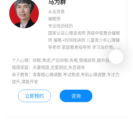
马为群
从业背景
催眠师
专业培训经历
国家认证心理咨询师 高级中医整合催眠
师 催眠+时间线讲师 儿童青少年心理辅
导老师 家庭教育指导师 学习治疗师。
郑州市孤困儿童帮扶志愿团志愿者 有十
个人心理：抑郁,焦虑,产后抑郁,失眠,情绪疏导,提升自信
年的咨询经验，擅长领域：童年创伤影
情感家庭：夫妻情感,恋爱困扰,失恋疏导
响当下情绪催眠干预、非器质性身体病
亲子教育：青春期心理调整,考试焦虑,考前心理调整,专注力
痛、各种情绪问题、婚姻恋爱及学生各
提升,潜能开发
种心理问题。
立即预约
咨询