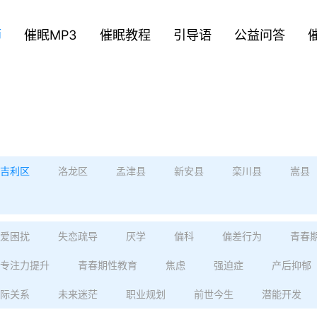
师
催眠MP3
催眠教程
引导语
公益问答
吉利区
洛龙区
孟津县
新安县
栾川县
嵩县
爱困扰
失恋疏导
厌学
偏科
偏差行为
青春
专注力提升
青春期性教育
焦虑
强迫症
产后抑郁
际关系
未来迷茫
职业规划
前世今生
潜能开发