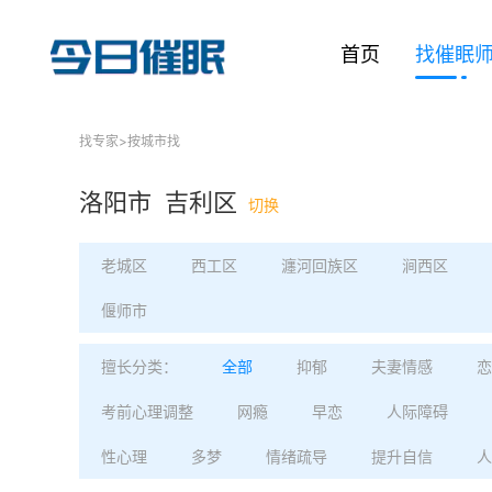
首页
找催眠
找专家
>
按城市找
洛阳市 吉利区
切换
老城区
西工区
瀍河回族区
涧西区
偃师市
擅长分类：
全部
抑郁
夫妻情感
恋
考前心理调整
网瘾
早恋
人际障碍
性心理
多梦
情绪疏导
提升自信
人