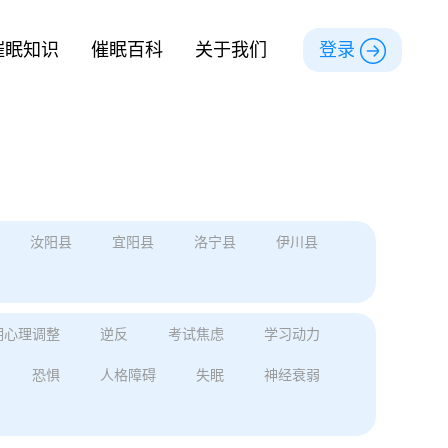
催眠知识
催眠百科
关于我们
登录
汝阳县
宜阳县
洛宁县
伊川县
期心理调整
逆反
考试焦虑
学习动力
恐惧
人格障碍
失眠
神经衰弱