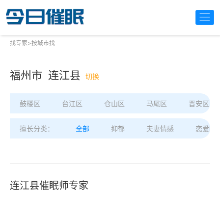
找专家
>
按城市找
福州市 连江县
切换
鼓楼区
台江区
仓山区
马尾区
晋安区
擅长分类：
全部
抑郁
夫妻情感
恋爱困
连江县催眠师专家