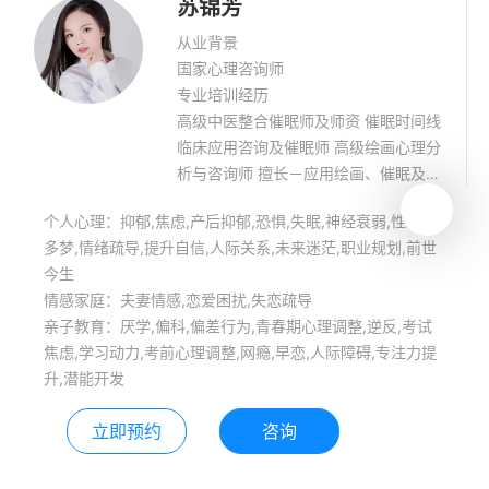
苏锦芳
从业背景
国家心理咨询师
专业培训经历
高级中医整合催眠师及师资 催眠时间线
临床应用咨询及催眠师 高级绘画心理分
析与咨询师 擅长－应用绘画、催眠及远
程催眠技术，改善调节情感、情绪、焦
个人心理：抑郁,焦虑,产后抑郁,恐惧,失眠,神经衰弱,性心理,
虑、失眠、压力调节、催眠瘦身、青少
多梦,情绪疏导,提升自信,人际关系,未来迷茫,职业规划,前世
年心理健康 如您有心理方面问题需要了
今生
解，欢迎随时咨询.
情感家庭：夫妻情感,恋爱困扰,失恋疏导
亲子教育：厌学,偏科,偏差行为,青春期心理调整,逆反,考试
焦虑,学习动力,考前心理调整,网瘾,早恋,人际障碍,专注力提
升,潜能开发
立即预约
咨询