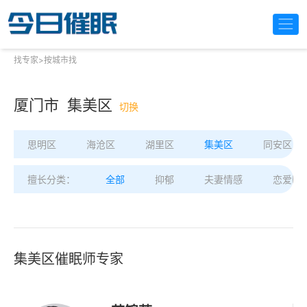
找专家
>
按城市找
厦门市 集美区
切换
思明区
海沧区
湖里区
集美区
同安区
擅长分类：
全部
抑郁
夫妻情感
恋爱困
集美区催眠师专家