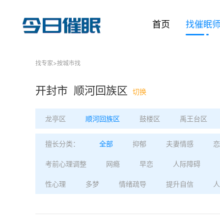
首页
找催眠
找专家
>
按城市找
开封市 顺河回族区
切换
龙亭区
顺河回族区
鼓楼区
禹王台区
擅长分类：
全部
抑郁
夫妻情感
恋
考前心理调整
网瘾
早恋
人际障碍
性心理
多梦
情绪疏导
提升自信
人