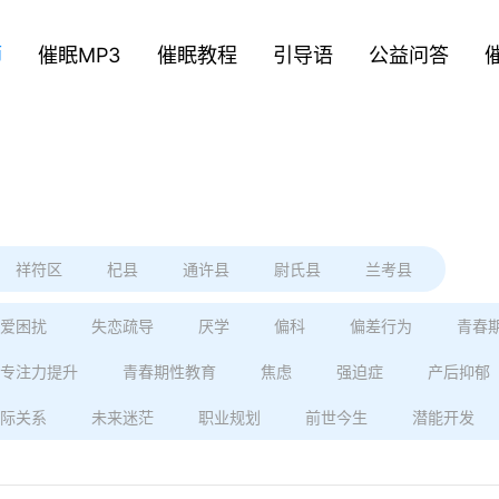
师
催眠MP3
催眠教程
引导语
公益问答
祥符区
杞县
通许县
尉氏县
兰考县
爱困扰
失恋疏导
厌学
偏科
偏差行为
青春
专注力提升
青春期性教育
焦虑
强迫症
产后抑郁
际关系
未来迷茫
职业规划
前世今生
潜能开发