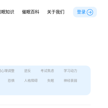
催眠知识
催眠百科
关于我们
登录
期心理调整
逆反
考试焦虑
学习动力
恐惧
人格障碍
失眠
神经衰弱