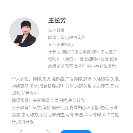
王长芳
从业背景
国家二级心理咨询师
专业培训经历
王长芳 国家二级心理咨询师 中医整合
催眠师（师资 ） 催眠加时间线催眠师
高级家庭教育指导师 中小学心理健康教
育高级教师 从教35年 ，有大量心理咨
个人心理：抑郁,焦虑,强迫症,产后抑郁,恐惧,人格障碍,失眠,
询案例
神经衰弱,多梦,情绪疏导,提升自信,人际关系,未来迷茫,职业
规划,前世今生
情感家庭：夫妻情感,恋爱困扰,失恋疏导
亲子教育：厌学,偏科,偏差行为,青春期心理调整,逆反,考试
焦虑,学习动力,考前心理调整,网瘾,早恋,人际障碍,专注力提
升,潜能开发