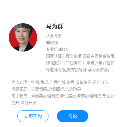
马为群
从业背景
催眠师
专业培训经历
国家认证心理咨询师 高级中医整合催眠
师 催眠+时间线讲师 儿童青少年心理辅
导老师 家庭教育指导师 学习治疗师。
郑州市孤困儿童帮扶志愿团志愿者 有十
个人心理：抑郁,焦虑,产后抑郁,失眠,情绪疏导,提升自信
年的咨询经验，擅长领域：童年创伤影
情感家庭：夫妻情感,恋爱困扰,失恋疏导
响当下情绪催眠干预、非器质性身体病
亲子教育：青春期心理调整,考试焦虑,考前心理调整,专注力
痛、各种情绪问题、婚姻恋爱及学生各
提升,潜能开发
种心理问题。
立即预约
咨询