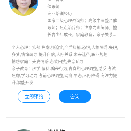
催眠师
专业培训经历
国家二级心理咨询师；高级中医整合催
眠师；焦点治疗师；注意力训练师。擅
长青少年成长，家庭教育，亲子关系，
曼陀罗绘画疗愈，能量站桩，身心问
个人心理：抑郁,焦虑,强迫症,产后抑郁,恐惧,人格障碍,失眠,
题。
多梦,情绪疏导,提升自信,人际关系,未来迷茫,职业规划
情感家庭：夫妻情感,恋爱困扰,失恋疏导
亲子教育：厌学,偏科,偏差行为,青春期心理调整,逆反,考试
焦虑,学习动力,考前心理调整,网瘾,早恋,人际障碍,专注力提
升,潜能开发
立即预约
咨询