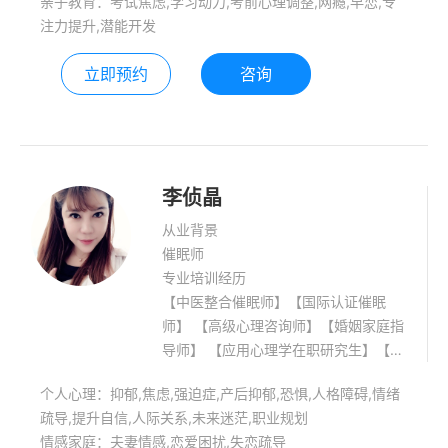
亲子教育：考试焦虑,学习动力,考前心理调整,网瘾,早恋,专
注力提升,潜能开发
立即预约
咨询
李侦晶
从业背景
催眠师
专业培训经历
【中医整合催眠师】【国际认证催眠
师】 【高级心理咨询师】【婚姻家庭指
导师】 【应用心理学在职研究生】【中
共党员】 擅长领域：【职场关系、个人
个人心理：抑郁,焦虑,强迫症,产后抑郁,恐惧,人格障碍,情绪
成长】【情感分析、婚姻关系】【社交
疏导,提升自信,人际关系,未来迷茫,职业规划
恐惧、抑郁情绪】【亲子教育等】 如果
情感家庭：夫妻情感,恋爱困扰,失恋疏导
你曾失去过人生最重要的东西，你的亲