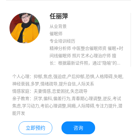
任丽萍
从业背景
催眠师
专业培训经历
精神分析师 中医整合催眠师资 催眠+时
间线催眠师 照片艺术心理治疗师 擅
长：根据最新证件照，通过“隐喻”的言
语精神分析技术解释面部微表情与其生
个人心理：抑郁,焦虑,强迫症,产后抑郁,恐惧,人格障碍,失眠,
命状态和社会功能之间的关系。
神经衰弱,多梦,情绪疏导,提升自信,人际关系
情感家庭：夫妻情感,恋爱困扰,失恋疏导
亲子教育：厌学,偏科,偏差行为,青春期心理调整,逆反,考试
焦虑,学习动力,考前心理调整,网瘾,人际障碍,专注力提升,潜
能开发
立即预约
咨询