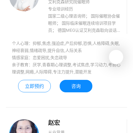
艾利克森研究院催眠师
专业培训经历
国家二级心理咨询师； 国际催眠协会催
眠师； 国际临床催眠连续培训项目学
员； 德国MEG认证艾利克森取向谈话
治疗师； 中国艾利克森研究院注册催眠
个人心理：抑郁,焦虑,强迫症,产后抑郁,恐惧,人格障碍,失眠,
治疗师（注册号CEI-20-575）； 福建
神经衰弱,情绪疏导,提升自信,人际关系
省心理咨询师协会优秀心理咨询师； 厦
情感家庭：恋爱困扰,失恋疏导
门心理咨询师协会优秀心理咨询师； 厦
亲子教育：厌学,青春期心理调整,考试焦虑,学习动力,考前心
门大学心理咨询与教育中心签约心理咨
理调整,网瘾,人际障碍,专注力提升,潜能开发
询师； 咨询擅长领域： 改善焦虑情
绪、抑郁情绪、强迫情绪的困扰；改善
立即预约
咨询
家庭和社会人际关系的困扰；成人青少
年心理发展和自我成长；青少年学习力
和专注力的提升；心因性身体症状改善
赵宏
从业背景