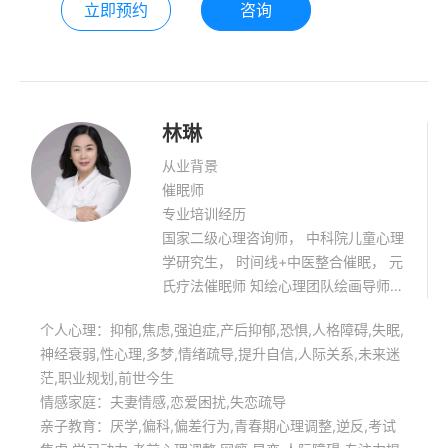
立即预约
咨询
林琳
从业背景
催眠师
专业培训经历
国家二级心理咨询师， 中科院儿童心理
学研究生， 时间线+中医整合催眠， 元
氏疗法催眠师 知绘心理团队绘画导师，
家庭教育高级指导师 沙盘游戏高级指导
个人心理：抑郁,焦虑,强迫症,产后抑郁,恐惧,人格障碍,失眠,
师， 正面管教家长和教师讲师。 擅长:
神经衰弱,性心理,多梦,情绪疏导,提升自信,人际关系,未来迷
情绪，情感类，中高考动力，失眠，学
茫,职业规划,前世今生
习压力处理，青少年心理健康辅导等。
情感家庭：夫妻情感,恋爱困扰,失恋疏导
亲子教育：厌学,偏科,偏差行为,青春期心理调整,逆反,考试