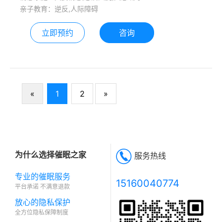
亲子教育：逆反,人际障碍
人，你的爱人，于悲痛和不舍中，无法
割舍，请相信，那些曾经你爱过的人，
立即预约
咨询
你珍惜过的这一切…..一定会再回来，但
是，前提是，你一 定要做好你自 己，
好好照顾自己………黑夜依然有星光，
我是你的彼岸大月亮🌙
«
1
2
»
为什么选择催眠之家
服务热线
专业的催眠服务
15160040774
平台承诺 不满意退款
放心的隐私保护
全方位隐私保障制度