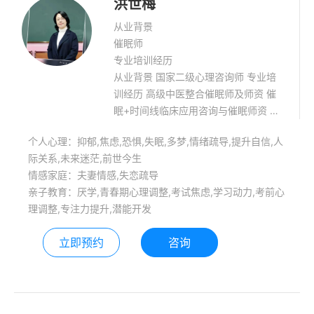
洪世梅
从业背景
催眠师
专业培训经历
从业背景 国家二级心理咨询师 专业培
训经历 高级中医整合催眠师及师资 催
眠+时间线临床应用咨询与催眠师资 静
心智慧&生活禅践行传播者国家二级心
个人心理：抑郁,焦虑,恐惧,失眠,多梦,情绪疏导,提升自信,人
理咨询师 静心能量禅舞导师 学习能力
际关系,未来迷茫,前世今生
训练师 家庭教育咨询师 擅长领域: 情感
情感家庭：夫妻情感,失恋疏导
类，过往创伤事件处理，前世今生，自
亲子教育：厌学,青春期心理调整,考试焦虑,学习动力,考前心
信提升，静心能量疗愈。 青少年心理健
理调整,专注力提升,潜能开发
康辅导，亲子教育：厌学,偏科,偏差行
为,青春期心理调整,逆反,考试焦虑,学习
立即预约
咨询
动力,考前心理调整,早恋,人际障碍,专注
力提升，潜能开发，学习压力处理、学
习能力提升。