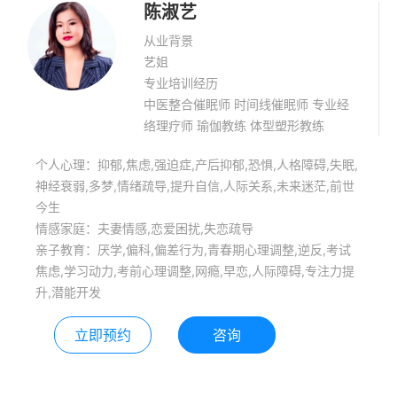
陈淑艺
从业背景
艺姐
专业培训经历
中医整合催眠师 时间线催眠师 专业经
络理疗师 瑜伽教练 体型塑形教练
个人心理：抑郁,焦虑,强迫症,产后抑郁,恐惧,人格障碍,失眠,
神经衰弱,多梦,情绪疏导,提升自信,人际关系,未来迷茫,前世
今生
情感家庭：夫妻情感,恋爱困扰,失恋疏导
亲子教育：厌学,偏科,偏差行为,青春期心理调整,逆反,考试
焦虑,学习动力,考前心理调整,网瘾,早恋,人际障碍,专注力提
升,潜能开发
立即预约
咨询