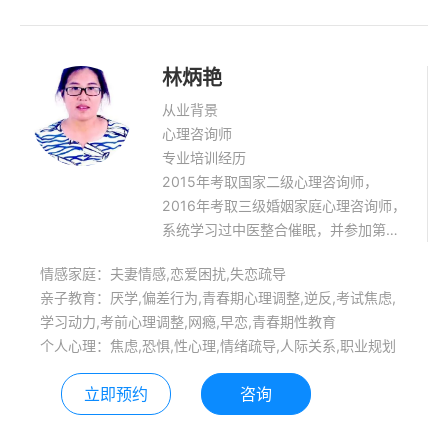
询经验。有效矫正儿童、青少年偏差行
为。从事相关工作18年之久，有丰富的
经验和案例积累……
林炳艳
从业背景
心理咨询师
专业培训经历
2015年考取国家二级心理咨询师，
2016年考取三级婚姻家庭心理咨询师，
系统学习过中医整合催眠，并参加第二
届催眠师资班学习，0同时还学习过房
情感家庭：夫妻情感,恋爱困扰,失恋疏导
树人绘画疗法，OH卡牌，焦点疗法，
亲子教育：厌学,偏差行为,青春期心理调整,逆反,考试焦虑,
意向疗法等心理咨询技术。
学习动力,考前心理调整,网瘾,早恋,青春期性教育
个人心理：焦虑,恐惧,性心理,情绪疏导,人际关系,职业规划
立即预约
咨询