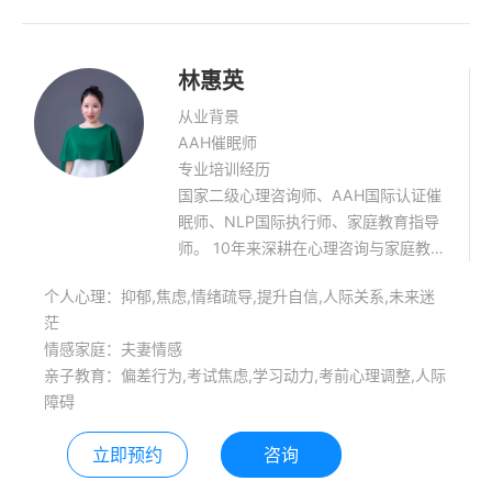
林惠英
从业背景
AAH催眠师
专业培训经历
国家二级心理咨询师、AAH国际认证催
眠师、NLP国际执行师、家庭教育指导
师。 10年来深耕在心理咨询与家庭教育
的一线，近五年在全国公益演讲心理健
个人心理：抑郁,焦虑,情绪疏导,提升自信,人际关系,未来迷
康、家庭教育讲座近400场。 以传播家
茫
庭教育与心理健康为使命，致力于科学
情感家庭：夫妻情感
家庭教育、心理健康的传播，以唤醒亿
亲子教育：偏差行为,考试焦虑,学习动力,考前心理调整,人际
万家庭为方向，持续行走在路上的践行
障碍
者与实干家。
立即预约
咨询