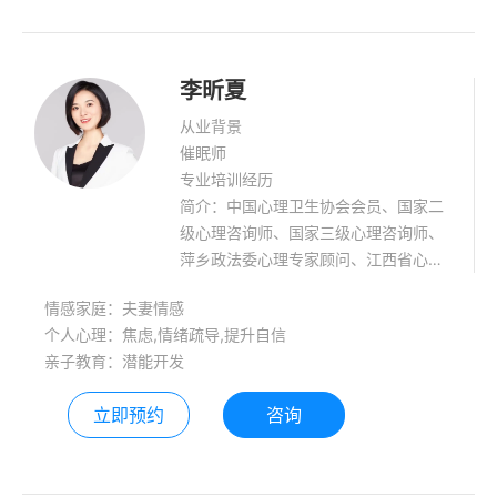
验，6年时间穿越和自愈了抑郁症、焦
虑症、强迫症。擅长领域：职业生涯规
划，抑郁症，焦虑症，强迫症，家庭关
李昕夏
从业背景
催眠师
专业培训经历
简介：中国心理卫生协会会员、国家二
级心理咨询师、国家三级心理咨询师、
萍乡政法委心理专家顾问、江西省心理
协会会员、NGH催眠师、NGH催眠协会
情感家庭：夫妻情感
会员、情绪管理师、儿童心理成长指导
个人心理：焦虑,情绪疏导,提升自信
师、平安江西心理健康大讲堂讲师 擅长
亲子教育：潜能开发
领域： 情感困惑：恋爱心理，情感纠
葛，婚姻关系，婆媳关系，婚外恋 青少
立即预约
咨询
年心理咨询：儿童、青少年的成长性困
感分析及调整，如童年创伤，人际交
往，校园暴力，厌学，叛逆、早恋，网