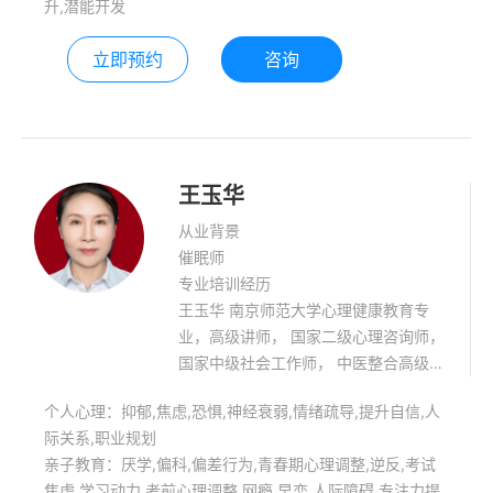
升,潜能开发
立即预约
咨询
王玉华
从业背景
催眠师
专业培训经历
王玉华 南京师范大学心理健康教育专
业，高级讲师， 国家二级心理咨询师，
国家中级社会工作师， 中医整合高级催
眠师，中医整合催眠师资， 家庭教育高
个人心理：抑郁,焦虑,恐惧,神经衰弱,情绪疏导,提升自信,人
级指导师，中学专职心理教师， 精神动
际关系,职业规划
力学取向治疗师
亲子教育：厌学,偏科,偏差行为,青春期心理调整,逆反,考试
焦虑,学习动力,考前心理调整,网瘾,早恋,人际障碍,专注力提