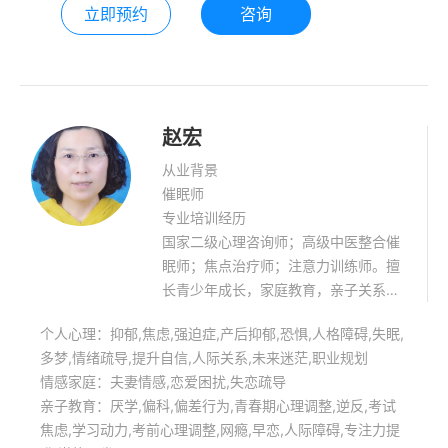
立即预约
咨询
家庭和社会人际关系的困扰；成人青少
年心理发展和自我成长；青少年学习力
和专注力的提升；心因性身体症状改善
赵宏
从业背景
催眠师
专业培训经历
国家二级心理咨询师；高级中医整合催
眠师；焦点治疗师；注意力训练师。擅
长青少年成长，家庭教育，亲子关系，
曼陀罗绘画疗愈，能量站桩，身心问
个人心理：抑郁,焦虑,强迫症,产后抑郁,恐惧,人格障碍,失眠,
题。
多梦,情绪疏导,提升自信,人际关系,未来迷茫,职业规划
情感家庭：夫妻情感,恋爱困扰,失恋疏导
亲子教育：厌学,偏科,偏差行为,青春期心理调整,逆反,考试
焦虑,学习动力,考前心理调整,网瘾,早恋,人际障碍,专注力提