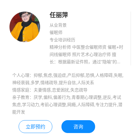
瘾，与父母沟通障碍 情绪困扰和障碍：
焦虑，社交恐惧，惊恐发作，抑郁，强
任丽萍
迫，考前压力，死亡恐惧，恐惧心理等
长期的情绪困扰 个人成长：情绪调节，
从业背景
自我认知，自卑，胆小惯弱，性格暴
催眠师
躁，没有主见，性格孤僻、敏感多疑，
专业培训经历
成长创伤 性心理：各种性心理障碍 催
精神分析师 中医整合催眠师资 催眠+时
眠治疗：放松减压，提升自信，帮助安
间线催眠师 照片艺术心理治疗师 擅
眠，调节情绪，缓解焦虑症强迫症 简
长：根据最新证件照，通过“隐喻”的言
介： 十二年从事心理咨询，专注的心理
语精神分析技术解释面部微表情与其生
学研究、咨询、上千案例的积累，上万
个人心理：抑郁,焦虑,强迫症,产后抑郁,恐惧,人格障碍,失眠,
命状态和社会功能之间的关系。
小时的咨询经验，形成有效判断、精准
神经衰弱,多梦,情绪疏导,提升自信,人际关系
分析、标本兼治的专业咨询能力，为强
情感家庭：夫妻情感,恋爱困扰,失恋疏导
迫、焦虑、抑郁、个人成长、恋爱、婚
亲子教育：厌学,偏科,偏差行为,青春期心理调整,逆反,考试
姻、情感、人际关系、自卑、分离、哀
焦虑,学习动力,考前心理调整,网瘾,人际障碍,专注力提升,潜
伤、孤独、孩子教育、原生家庭、环境
能开发
适应，性心理等心理咨询打下坚实的基
础。可以运用催眠，nlp技术，认知行为
立即预约
咨询
疗法CBT，森田疗法，叙事疗法，完型