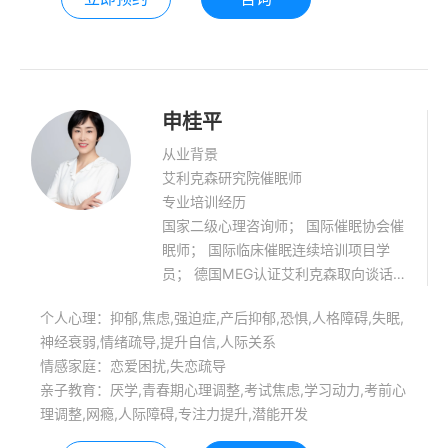
申桂平
从业背景
艾利克森研究院催眠师
专业培训经历
国家二级心理咨询师； 国际催眠协会催
眠师； 国际临床催眠连续培训项目学
员； 德国MEG认证艾利克森取向谈话
治疗师； 中国艾利克森研究院注册催眠
个人心理：抑郁,焦虑,强迫症,产后抑郁,恐惧,人格障碍,失眠,
治疗师（注册号CEI-20-575）； 福建
神经衰弱,情绪疏导,提升自信,人际关系
省心理咨询师协会优秀心理咨询师； 厦
情感家庭：恋爱困扰,失恋疏导
门心理咨询师协会优秀心理咨询师； 厦
亲子教育：厌学,青春期心理调整,考试焦虑,学习动力,考前心
门大学心理咨询与教育中心签约心理咨
理调整,网瘾,人际障碍,专注力提升,潜能开发
询师； 咨询擅长领域： 改善焦虑情
绪、抑郁情绪、强迫情绪的困扰；改善