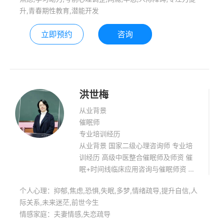
升,青春期性教育,潜能开发
立即预约
咨询
洪世梅
从业背景
催眠师
专业培训经历
从业背景 国家二级心理咨询师 专业培
训经历 高级中医整合催眠师及师资 催
眠+时间线临床应用咨询与催眠师资 静
心智慧&生活禅践行传播者国家二级心
个人心理：抑郁,焦虑,恐惧,失眠,多梦,情绪疏导,提升自信,人
理咨询师 静心能量禅舞导师 学习能力
际关系,未来迷茫,前世今生
训练师 家庭教育咨询师 擅长领域: 情感
情感家庭：夫妻情感,失恋疏导
类，过往创伤事件处理，前世今生，自