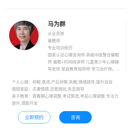
马为群
从业背景
催眠师
专业培训经历
国家认证心理咨询师 高级中医整合催眠
师 催眠+时间线讲师 儿童青少年心理辅
导老师 家庭教育指导师 学习治疗师。
郑州市孤困儿童帮扶志愿团志愿者 有十
个人心理：抑郁,焦虑,产后抑郁,失眠,情绪疏导,提升自信
年的咨询经验，擅长领域：童年创伤影
情感家庭：夫妻情感,恋爱困扰,失恋疏导
响当下情绪催眠干预、非器质性身体病
亲子教育：青春期心理调整,考试焦虑,考前心理调整,专注力
痛、各种情绪问题、婚姻恋爱及学生各
提升,潜能开发
种心理问题。
立即预约
咨询