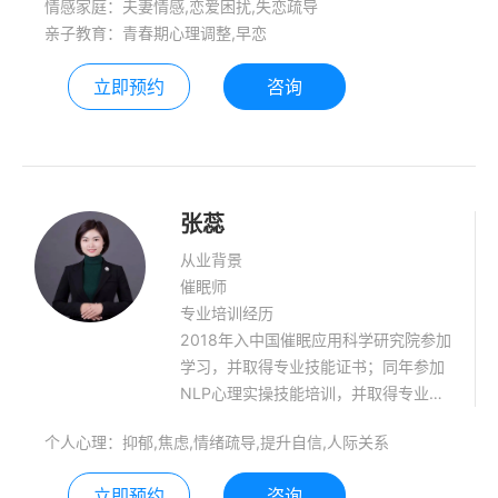
情感家庭：夫妻情感,恋爱困扰,失恋疏导
亲子教育：青春期心理调整,早恋
立即预约
咨询
张蕊
从业背景
催眠师
专业培训经历
2018年入中国催眠应用科学研究院参加
学习，并取得专业技能证书；同年参加
NLP心理实操技能培训，并取得专业技
能证书；2019年成为中国生命关怀协会
个人心理：抑郁,焦虑,情绪疏导,提升自信,人际关系
慢性病防治援助工作委员会会员；同年
参加正析思维训练并成为思维训练营助
立即预约
咨询