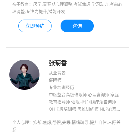
亲子教育：厌学,青春期心理调整,考试焦虑,学习动力,考前心
信提升，静心能量疗愈。 青少年心理健
理调整,专注力提升,潜能开发
康辅导，亲子教育：厌学,偏科,偏差行
为,青春期心理调整,逆反,考试焦虑,学习
立即预约
咨询
动力,考前心理调整,早恋,人际障碍,专注
力提升，潜能开发，学习压力处理、学
习能力提升。
张菊香
从业背景
催眠师
专业培训经历
中医整合高级催眠师 心理咨询师 家庭
教育指导师 催眠+时间线疗法咨询师
OH卡牌培训师 思维训练师 NLP心理实
操技能导师
个人心理：抑郁,焦虑,恐惧,失眠,情绪疏导,提升自信,人际关
系