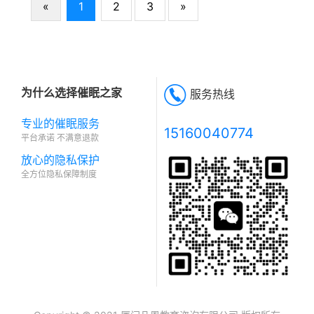
«
1
2
3
»
育科技有限公司创始人；西安国际商务
进修学院副教授；北京西商国际心理医
学研究院山西分院院长
为什么选择催眠之家
服务热线
专业的催眠服务
15160040774
平台承诺 不满意退款
放心的隐私保护
全方位隐私保障制度