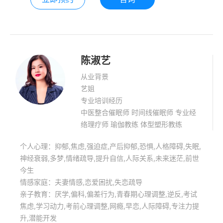
教老师；2020年参加家庭教育学习；
2021年参加宿州市社会心理服务基础技
能培训；是一名高级中医整合催眠师，
思维训练师，在个人心理疏导、青少年
思维训练上有独到的方法。
陈淑艺
从业背景
艺姐
专业培训经历
中医整合催眠师 时间线催眠师 专业经
络理疗师 瑜伽教练 体型塑形教练
个人心理：抑郁,焦虑,强迫症,产后抑郁,恐惧,人格障碍,失眠,
神经衰弱,多梦,情绪疏导,提升自信,人际关系,未来迷茫,前世
今生
情感家庭：夫妻情感,恋爱困扰,失恋疏导
亲子教育：厌学,偏科,偏差行为,青春期心理调整,逆反,考试
焦虑,学习动力,考前心理调整,网瘾,早恋,人际障碍,专注力提
升,潜能开发