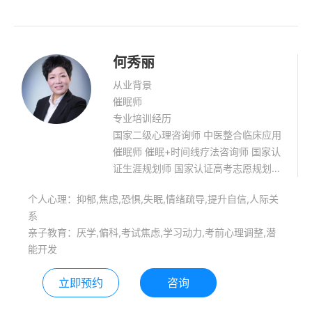
疗法，意象对话，DBT等技术帮助您摆
脱痛苦。多年咨询经验，帮助很多来访
者摆脱痛苦，重新开始享受生活。
何秀丽
从业背景
催眠师
专业培训经历
国家二级心理咨询师 中医整合临床应用
催眠师 催眠+时间线疗法咨询师 国家认
证生涯规划师 国家认证高考志愿规划师
临床医务工作者 擅长领域：抑郁、焦
个人心理：抑郁,焦虑,恐惧,失眠,情绪疏导,提升自信,人际关
虑、恐惧、强迫等情绪处理；失眠、压
系
力、身体亚健康状态调整；青少年学习
亲子教育：厌学,偏科,考试焦虑,学习动力,考前心理调整,潜
障碍（偏科、厌学、内动力不足）、考
能开发
试焦虑等心理问题咨询； 擅长
立即预约
咨询