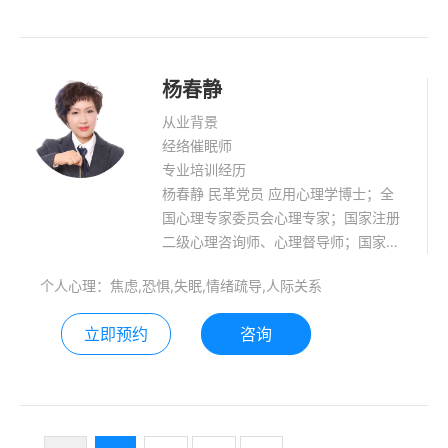
杨春静
从业背景
经络催眠师
专业培训经历
杨春静 民革党员 应用心理学博士；全
国心理专家委员会心理专家；国家注册
二级心理咨询师、心理督导师；国家职
业资格培训鉴定实验基地高级经络催眠
个人心理：焦虑,恐惧,失眠,情绪疏导,人际关系
师、师资 ；经络催眠师教材编委；中国
经络催眠研究院金牌讲师；中国经络催
立即预约
咨询
眠研究院考评员；高级心理危机干预
师；企业EAP咨询师；黑龙江省泰来监
狱特聘罪犯心理矫治师；共青团山西省
委青少年维权专员；2016年全国首届优
秀心理咨询师金奖获得者；山西易心教