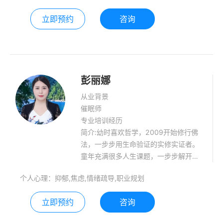
立即预约
咨询
彭丽娜
从业背景
催眠师
专业培训经历
简介:幼时喜欢哲学，2009开始修行佛
法，一步步用生命验证的实修实证者。
童年充满很多人生课题，一步步解开创
伤的密码，走过自我疗愈心智成熟之
个人心理：抑郁,焦虑,情绪疏导,职业规划
旅。研习了精神分析，萨提亚家庭治
疗，NLP,认知行为疗法，森田疗法，家
立即预约
咨询
庭系统排列，并身体力行实践，在心灵
成长方面不仅仅有理论基础还有切身体