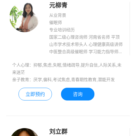
元柳青
（2021） 9、浙江省儿童青少年心理委
员会咨询师学组（2022） 10、全省社
从业背景
会心理服务信息平台“浙里心晴”心理咨
催眠师
询师专家团队（2022） 11、精神分析
专业培训经历
理论和督导李晓驷师徒班两年
国家二级心理咨询师 河南省名师 平顶
（2023） 12、东方心理分析研究院后
山市学术技术带头人 心理健康高级讲师
选荣格分析师系统培训高级组三年
中医整合高级催眠师 学习能力指导师
（2023） 13、珍爱心理咨询（杭州）
河南省心理咨询师协会会员 中国生命关
负责人（2023） 长期接受一对一精神
个人心理：抑郁,焦虑,失眠,情绪疏导,提升自信,人际关系,未
怀慢病委会员
分析和个案督导，团体体验和团体督
来迷茫
导，长程培训， 如：荣格分析心理学、
亲子教育：厌学,偏科,考试焦虑,青春期性教育,潜能开发
中医整合催眠、中德舞动、沙盘、家庭
治疗、格式塔、解梦。短程培训，如：
立即预约
咨询
危机干预、非药物疗法等卫计系统继教
培训。
刘立群