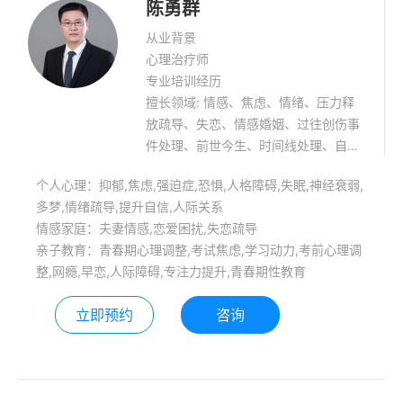
陈勇群
从业背景
心理治疗师
专业培训经历
擅长领域: 情感、焦虑、情绪、压力释
放疏导、失恋、情感婚姻、过往创伤事
件处理、前世今生、时间线处理、自信
提升、失眠、恐惧、青少年心理健康。
个人心理：抑郁,焦虑,强迫症,恐惧,人格障碍,失眠,神经衰弱,
多梦,情绪疏导,提升自信,人际关系
情感家庭：夫妻情感,恋爱困扰,失恋疏导
亲子教育：青春期心理调整,考试焦虑,学习动力,考前心理调
整,网瘾,早恋,人际障碍,专注力提升,青春期性教育
立即预约
咨询