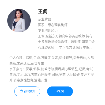
王倜
从业背景
国家二级心理咨询师
专业培训经历
王倜 原新东方初高中部英语教师 拥有
十多年教学经验教师、培训师 国家二级
心理咨询师 学习能力训练师 中医整
合催眠师 幸福双翼教学站长春站站长
个人心理：抑郁,焦虑,强迫症,失眠,情绪疏导,提升自信,人际
认知行为疗法中级、高级咨询师 潜意识
关系,未来迷茫,前世今生
卡高级疗愈师 PDP性格测评师
亲子教育：厌学,偏科,偏差行为,青春期心理调整,逆反,考试
焦虑,学习动力,考前心理调整,网瘾,早恋,人际障碍,专注力提
升,青春期性教育,潜能开发
立即预约
咨询