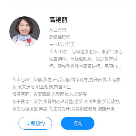
高艳丽
从业背景
高级催眠师
专业培训经历
个人介绍： 心理健康老师，国家二级心
理咨询师，高级催眠师，家庭教育讲
师，赋权型性教育高级讲师，平顶山源
本心理咨询中心创办人。 个案经验丰
个人心理：抑郁,焦虑,产后抑郁,情绪疏导,提升自信,人际关
富，多种心理咨询技术的整合，对青少
系,未来迷茫,职业规划,前世今生
年心理辅导（厌学，抑郁，焦虑，学习
情感家庭：夫妻情感,恋爱困扰,失恋疏导
动力不足，青少年性心理，亲子关系恶
亲子教育：厌学,青春期心理调整,逆反,考试焦虑,学习动力,
化等），有自己的独到之处。 个人团体
考前心理调整,早恋,专注力提升,青春期性教育,潜能开发
成长沙龙，青少年心理团体，具有积极
的影响力。 面向社会开展公益普及性的
立即预约
咨询
家庭教育讲座，心理健康讲座，讲座内
容丰富多彩，富有激情，具有极强的感