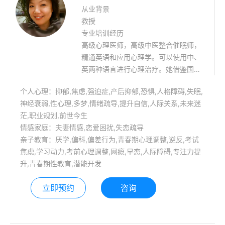
从业背景
教授
专业培训经历
高级心理医师，高级中医整合催眠师，
精通英语和应用心理学。可以使用中、
英两种语言进行心理治疗。她借鉴国内
外各种前沿的心理治疗流派，融合中国
个人心理：抑郁,焦虑,强迫症,产后抑郁,恐惧,人格障碍,失眠,
道家及印度瑜伽等元素，探索了一套简
神经衰弱,性心理,多梦,情绪疏导,提升自信,人际关系,未来迷
单实用的心理治疗方法与手段，能够快
茫,职业规划,前世今生
速激活个案改变现状的动力。擅长治疗
情感家庭：夫妻情感,恋爱困扰,失恋疏导
各种情志问题、身心问题！团体治疗主
亲子教育：厌学,偏科,偏差行为,青春期心理调整,逆反,考试
题涉及亲密关系、亲子关系、与金钱的
焦虑,学习动力,考前心理调整,网瘾,早恋,人际障碍,专注力提
关系、疾病的真相、与高我链接、家族
升,青春期性教育,潜能开发
负面能量清理、色彩疗愈、能量站桩、
瑜伽、正念冥想、意象疗愈！
立即预约
咨询