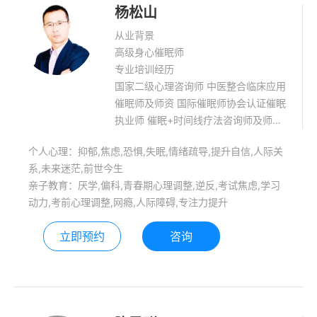
杨松山
从业背景
高级身心催眠师
专业培训经历
国家二级心理咨询师 中医整合临床应用
催眠师及师资 国际催眠师协会认证催眠
执业师 催眠+时间线疗法咨询师及师资
二级经络催眠师 HMI科学动力催眠师
个人心理：抑郁,焦虑,恐惧,失眠,情绪疏导,提升自信,人际关
元认知高效心理咨询师 本人个案咨询时
系,未来迷茫,前世今生
间超过3500+小时，先后在四川、山
亲子教育：厌学,偏科,青春期心理调整,逆反,考试焦虑,学习
西、河北、武汉、甘肃等地受邀开展：
动力,考前心理调整,网瘾,人际障碍,专注力提升
中医整合催眠师和动力催眠师培训若干
场。受邀进行四川省通江县骨干教师国
立即预约
咨询
培两场！