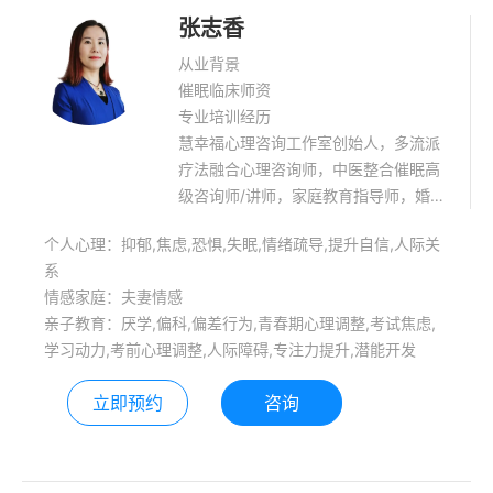
张志香
从业背景
催眠临床师资
专业培训经历
慧幸福心理咨询工作室创始人，多流派
疗法融合心理咨询师，中医整合催眠高
级咨询师/讲师，家庭教育指导师，婚姻
家庭咨询师。擅长青少年抑郁焦虑症调
个人心理：抑郁,焦虑,恐惧,失眠,情绪疏导,提升自信,人际关
整，躯体化调整，婚姻家庭咨询，家庭
系
教育指导。 中医整合催眠高级催眠师、
情感家庭：夫妻情感
临床师资，心理咨询师。多年一线实战
亲子教育：厌学,偏科,偏差行为,青春期心理调整,考试焦虑,
经验，多流派理论融合与实践结合，高
学习动力,考前心理调整,人际障碍,专注力提升,潜能开发
效专业。
立即预约
咨询