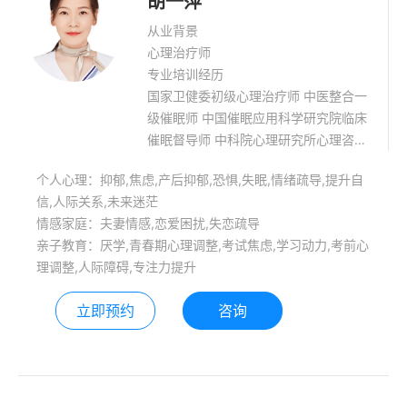
胡一萍
从业背景
心理治疗师
专业培训经历
国家卫健委初级心理治疗师 中医整合一
级催眠师 中国催眠应用科学研究院临床
催眠督导师 中科院心理研究所心理咨询
师 国际婚姻家庭高级指导师 一、学
个人心理：抑郁,焦虑,产后抑郁,恐惧,失眠,情绪疏导,提升自
习、培训与实践经历 1、浙江大学心理
信,人际关系,未来迷茫
健康教育本科毕业（2005） 2、中国
情感家庭：夫妻情感,恋爱困扰,失恋疏导
医科大学康复治疗学本科（2022）
亲子教育：厌学,青春期心理调整,考试焦虑,学习动力,考前心
3、中科院心理研究所心理咨询治疗研
理调整,人际障碍,专注力提升
究生同等学历培训（2020） 4、杭州
市第一医院临床心理科专家医生助理
立即预约
咨询
（2019） 5、杭州市第七医院危机干预
中心热线咨询员（2019） 6、好大夫互
联网医院医生助理（2020） 7、职业技
能等级证书健康管理师三级（2021）
8、好心情互联网医院心理治疗师