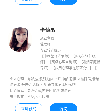
李侦晶
从业背景
催眠师
专业培训经历
【中医整合催眠师】【国际认证催眠
师】 【高级心理咨询师】【婚姻家庭指
导师】 【应用心理学在职研究生】【中
共党员】 擅长领域：【职场关系、个人
个人心理：抑郁,焦虑,强迫症,产后抑郁,恐惧,人格障碍,情绪
成长】【情感分析、婚姻关系】【社交
疏导,提升自信,人际关系,未来迷茫,职业规划
恐惧、抑郁情绪】【亲子教育等】 如果
情感家庭：夫妻情感,恋爱困扰,失恋疏导
你曾失去过人生最重要的东西，你的亲
亲子教育：逆反,人际障碍
人，你的爱人，于悲痛和不舍中，无法
割舍，请相信，那些曾经你爱过的人，
立即预约
咨询
你珍惜过的这一切…..一定会再回来，但