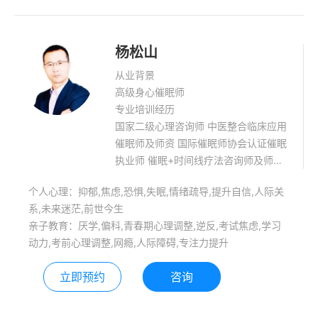
杨松山
从业背景
高级身心催眠师
专业培训经历
国家二级心理咨询师 中医整合临床应用
催眠师及师资 国际催眠师协会认证催眠
执业师 催眠+时间线疗法咨询师及师资
二级经络催眠师 HMI科学动力催眠师
个人心理：抑郁,焦虑,恐惧,失眠,情绪疏导,提升自信,人际关
元认知高效心理咨询师 本人个案咨询时
系,未来迷茫,前世今生
间超过3500+小时，先后在四川、山
亲子教育：厌学,偏科,青春期心理调整,逆反,考试焦虑,学习
西、河北、武汉、甘肃等地受邀开展：
动力,考前心理调整,网瘾,人际障碍,专注力提升
中医整合催眠师和动力催眠师培训若干
场。受邀进行四川省通江县骨干教师国
立即预约
咨询
培两场！