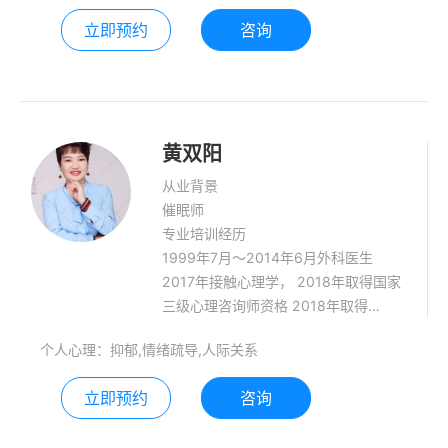
级裁判员、教练员 长期从事减防灾培训
立即预约
咨询
宣导,防溺水,防火,CPR急救,防骗防拐等
各种公共安全突发事件的预防宣传。
2008-今参加各类山地,水上救援,汕头,
江西,永泰洪灾,玉树地 震等紧急救援。
黄双阳
从业背景
催眠师
专业培训经历
1999年7月～2014年6月外科医生
2017年接触心理学， 2018年取得国家
三级心理咨询师资格 2018年取得
WMECA国际认证催眠治疗师 2019年
个人心理：抑郁,情绪疏导,人际关系
取得冥想教师资格 2019年至今学习中
医催眠
立即预约
咨询