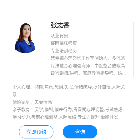
张志香
从业背景
催眠临床师资
专业培训经历
慧幸福心理咨询工作室创始人，多流派
疗法融合心理咨询师，中医整合催眠高
级咨询师/讲师，家庭教育指导师，婚姻
家庭咨询师。擅长青少年抑郁焦虑症调
个人心理：抑郁,焦虑,恐惧,失眠,情绪疏导,提升自信,人际关
整，躯体化调整，婚姻家庭咨询，家庭
系
教育指导。 中医整合催眠高级催眠师、
情感家庭：夫妻情感
临床师资，心理咨询师。多年一线实战
亲子教育：厌学,偏科,偏差行为,青春期心理调整,考试焦虑,
经验，多流派理论融合与实践结合，高
学习动力,考前心理调整,人际障碍,专注力提升,潜能开发
效专业。
立即预约
咨询