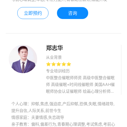
成长沙龙，青少年心理团体，具有积极
的影响力。 面向社会开展公益普及性的
立即预约
咨询
家庭教育讲座，心理健康讲座，讲座内
容丰富多彩，富有激情，具有极强的感
染力！
郑志华
从业背景
⭐⭐⭐⭐⭐
专业培训经历
中医整合催眠师师资 高级中医整合催眠
师 高级催眠+时间线催眠师 美国AAH催
眠师协会认证催眠师 绘画心理分析师
家庭教育指导师
个人心理：抑郁,焦虑,强迫症,产后抑郁,恐惧,失眠,情绪疏导,
提升自信,人际关系,前世今生
情感家庭：夫妻情感,失恋疏导
亲子教育：偏科,偏差行为,青春期心理调整,考试焦虑,考前心