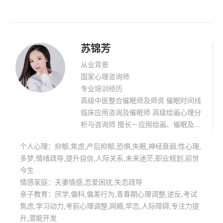
苏锦芳
从业背景
国家心理咨询师
专业培训经历
高级中医整合催眠师及师资 催眠时间线
临床应用咨询及催眠师 高级绘画心理分
析与咨询师 擅长－应用绘画、催眠及远
程催眠技术，改善调节情感、情绪、焦
个人心理：抑郁,焦虑,产后抑郁,恐惧,失眠,神经衰弱,性心理,
虑、失眠、压力调节、催眠瘦身、青少
多梦,情绪疏导,提升自信,人际关系,未来迷茫,职业规划,前世
年心理健康 如您有心理方面问题需要了
今生
解，欢迎随时咨询.
情感家庭：夫妻情感,恋爱困扰,失恋疏导
亲子教育：厌学,偏科,偏差行为,青春期心理调整,逆反,考试
焦虑,学习动力,考前心理调整,网瘾,早恋,人际障碍,专注力提
升,潜能开发