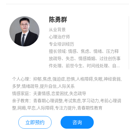
陈勇群
从业背景
心理治疗师
专业培训经历
擅长领域: 情感、焦虑、情绪、压力释
放疏导、失恋、情感婚姻、过往创伤事
件处理、前世今生、时间线处理、自信
提升、失眠、恐惧、青少年心理健康。
个人心理：抑郁,焦虑,强迫症,恐惧,人格障碍,失眠,神经衰弱,
多梦,情绪疏导,提升自信,人际关系
情感家庭：夫妻情感,恋爱困扰,失恋疏导
亲子教育：青春期心理调整,考试焦虑,学习动力,考前心理调
整,网瘾,早恋,人际障碍,专注力提升,青春期性教育
立即预约
咨询