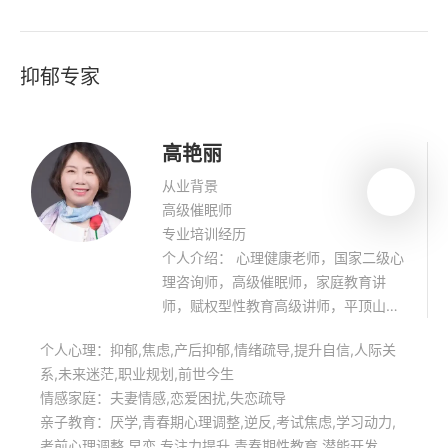
抑郁专家
高艳丽
从业背景
高级催眠师
专业培训经历
个人介绍： 心理健康老师，国家二级心
理咨询师，高级催眠师，家庭教育讲
师，赋权型性教育高级讲师，平顶山源
本心理咨询中心创办人。 个案经验丰
个人心理：抑郁,焦虑,产后抑郁,情绪疏导,提升自信,人际关
富，多种心理咨询技术的整合，对青少
系,未来迷茫,职业规划,前世今生
年心理辅导（厌学，抑郁，焦虑，学习
情感家庭：夫妻情感,恋爱困扰,失恋疏导
动力不足，青少年性心理，亲子关系恶
亲子教育：厌学,青春期心理调整,逆反,考试焦虑,学习动力,
化等），有自己的独到之处。 个人团体
考前心理调整,早恋,专注力提升,青春期性教育,潜能开发