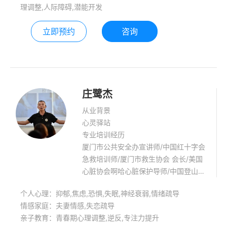
理调整,人际障碍,潜能开发
立即预约
咨询
庄鹭杰
从业背景
心灵驿站
专业培训经历
厦门市公共安全办宣讲师/中国红十字会
急救培训师/厦门市救生协会 会长/美国
心脏协会啊哈心脏保护导师/中国登山协
会(福建省)山难信息员/中国游泳协会 注
个人心理：抑郁,焦虑,恐惧,失眠,神经衰弱,情绪疏导
册教练员/厦门市110水上救援队队长/厦
情感家庭：夫妻情感,失恋疏导
门市110减防灾 宣讲师/国家应急管理学
亲子教育：青春期心理调整,逆反,专注力提升
会紧急救援员师资 铁人三项运动国家二