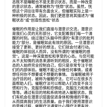
态既不是睡眠也不是无意识状态，而是一种改变
的意识状态，通常被称为“恍惚”状态。虽然，恍
惚这个词往往带有负面含义，但催眠实际上是一
种积极的状态。因此，我们更愿意将其描述为“催
眠状态”或“创造性放松”状态
催眠的作用是让我们直接与潜意识交流，潜意识
是我们心灵的无形部分，它支配着我们每一个清
醒的时刻。绕过我们头脑中所谓的“有意识的批判
能力”部分，是催眠如此有效的原因。一旦潜意识
接受了更新、更好的想法，它们就会付诸行动。
催眠的体验因人而异，没有所谓的“被催眠的感
觉”。这是一种深度放松和享受的心态。与您可能
从不太知情的消息来源听到的相反，处于催眠状
态的人始终完全控制自己，但只是非常专注于他
们的内部体验。催眠不能让你做任何事情，或者
想任何你不想要或不想要的事情。 当催眠被用于
治疗目的时，被称为催眠疗法，它可以在很多方
面帮助人们。催眠疗法可以帮助人们改变不良习
惯和行为，克服恐惧和恐惧症，克服压力和焦虑
等等。通过有目的地和系统地进入催眠状态，我
们有机会在潜意识层面促进身体和情绪的平衡，
从而提高我们的生活质量。由于我们使用潜意识
的思维过程，催眠疗法通常比心理疗法更有效，