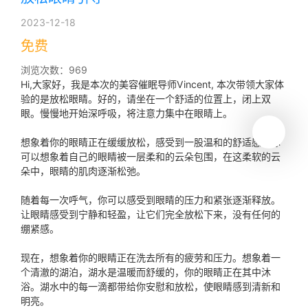
2023-12-18
免费
浏览次数：969
Hi,大家好，我是本次的美容催眠导师Vincent, 本次带领大家体
验的是放松眼睛。好的，请坐在一个舒适的位置上，闭上双
眼。慢慢地开始深呼吸，将注意力集中在眼睛上。
想象着你的眼睛正在缓缓放松，感受到一股温和的舒适感。你
可以想象着自己的眼睛被一层柔和的云朵包围，在这柔软的云
朵中，眼睛的肌肉逐渐松弛。
随着每一次呼气，你可以感受到眼睛的压力和紧张逐渐释放。
让眼睛感受到宁静和轻盈，让它们完全放松下来，没有任何的
绷紧感。
现在，想象着你的眼睛正在洗去所有的疲劳和压力。想象着一
个清澈的湖泊，湖水是温暖而舒缓的，你的眼睛正在其中沐
浴。湖水中的每一滴都带给你安慰和放松，使眼睛感到清新和
明亮。