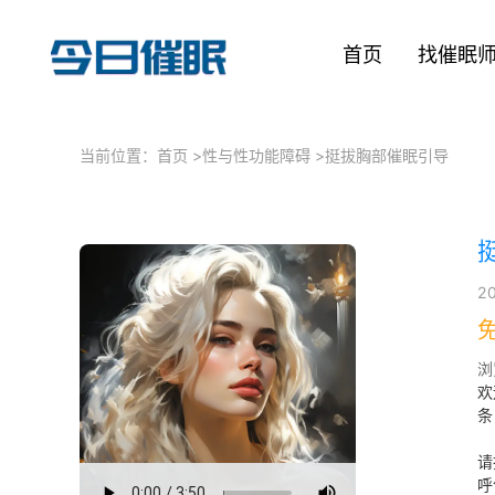
首页
找催眠
当前位置：
首页
>
性与性功能障碍
>
挺拔胸部催眠引导
2
浏
欢
条
请
呼