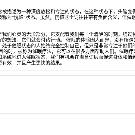
常被描述为一种深度放松和专注的状态，在这种状态下，头脑变
被称为“恍惚”状态。虽然，恍惚这个词往往带有负面含义，但催
是我们心灵的无形部分，它支配着我们每一个清醒的时刻。绕过我
的想法，它们就会付诸行动。 催眠的体验因人而异，没有所谓
，处于催眠状态的人始终完全控制自己，但只是非常专注于他们
疗目的时，被称为催眠疗法，它可以在很多方面帮助人们。催眠疗
和系统地进入催眠状态，我们有机会在潜意识层面促进身体和情
更有效，并且产生更快的结果。