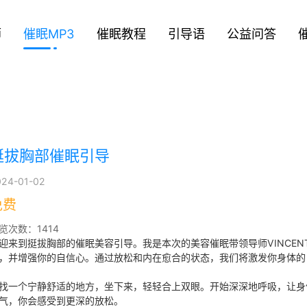
师
催眠MP3
催眠教程
引导语
公益问答
挺拔胸部催眠引导
024-01-02
免费
览次数：1414
迎来到挺拔胸部的催眠美容引导。我是本次的美容催眠带领导师VINCEN
，并增强你的自信心。通过放松和内在愈合的状态，我们将激发你身体的
找一个宁静舒适的地方，坐下来，轻轻合上双眼。开始深深地呼吸，让身
气，你会感受到更深的放松。