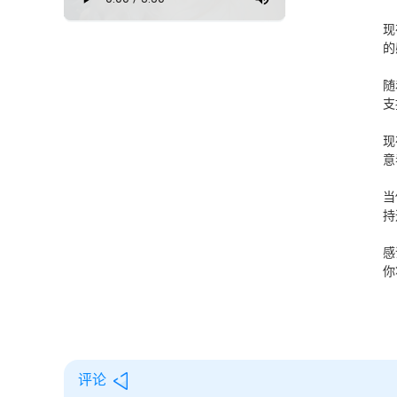
现
的
随
支
现
意
当
持
感
你
评论