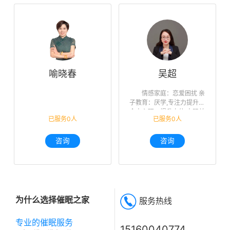
喻晓春
吴超
情感家庭：恋爱困扰 亲
子教育：厌学,专注力提升
个人心理：提升自信,人际关
已服务0人
已服务0人
系,未来迷茫,职业规划
咨询
咨询
为什么选择催眠之家
服务热线
专业的催眠服务
15160040774