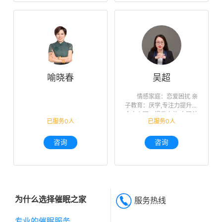
喻晓春
吴超
情感家庭：恋爱困扰 亲
子教育：厌学,专注力提升
个人心理：提升自信,人际关
已服务0人
已服务0人
系,未来迷茫,职业规划
咨询
咨询
为什么选择催眠之家
服务热线
专业的催眠服务