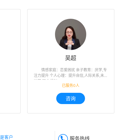
吴超
情感家庭：恋爱困扰 亲子教育：厌学,专
注力提升 个人心理：提升自信,人际关系,未来
迷茫,职业规划
已服务0人
咨询
是客户
服务热线