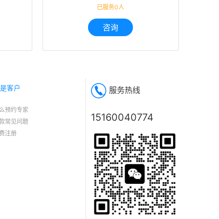
迷茫,职业规划
已服务0人
咨询
是客户
服务热线
么预约专家
15160040774
款常见问题
费注册