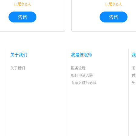
已服务0人
已服务0人
咨询
咨询
关于我们
我是催眠师
我
关于我们
服务流程
怎
如何申请入驻
付
专家入驻后必读
免