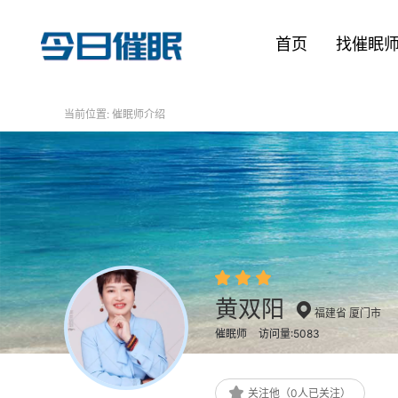
首页
找催眠
当前位置:
催眠师介绍
黄双阳
福建省 厦门市
催眠师
访问量:5083
关注他（0人已关注）