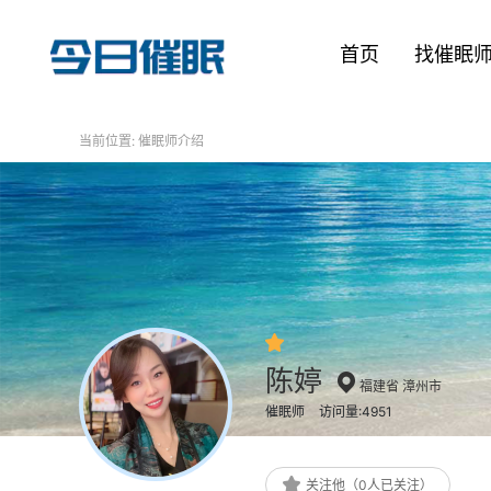
首页
找催眠
当前位置:
催眠师介绍
陈婷
福建省 漳州市
催眠师
访问量:4951
关注他（0人已关注）