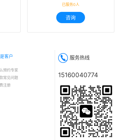
迷茫,职业规划
已服务0人
咨询
是客户
服务热线
么预约专家
15160040774
款常见问题
费注册