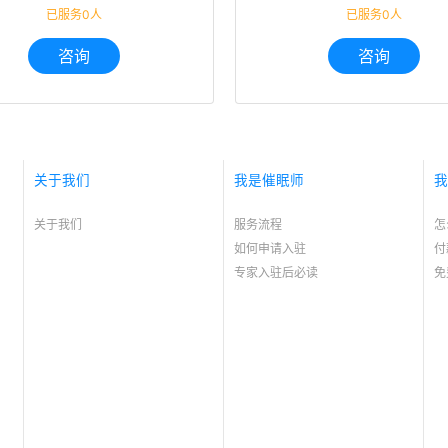
已服务0人
已服务0人
咨询
咨询
关于我们
我是催眠师
我
关于我们
服务流程
怎
如何申请入驻
付
专家入驻后必读
免