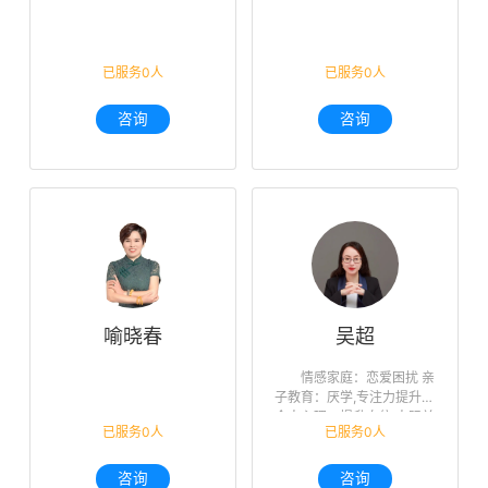
已服务0人
已服务0人
咨询
咨询
喻晓春
吴超
情感家庭：恋爱困扰 亲
子教育：厌学,专注力提升
个人心理：提升自信,人际关
已服务0人
已服务0人
系,未来迷茫,职业规划
咨询
咨询