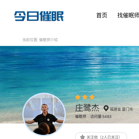
首页
找催眠
当前位置:
催眠师介绍
庄鹭杰
福建省 厦门市
催眠师
访问量:5483
关注他（2人已关注）