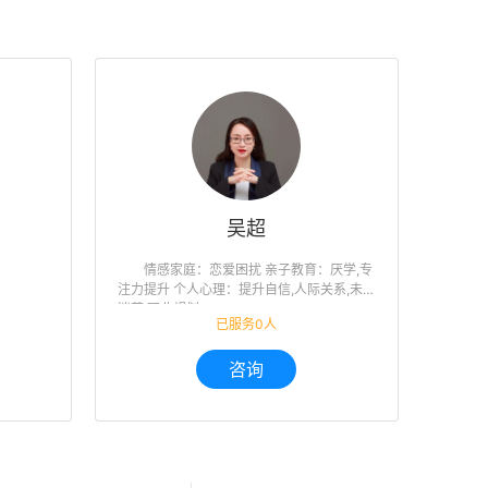
吴超
情感家庭：恋爱困扰 亲子教育：厌学,专
注力提升 个人心理：提升自信,人际关系,未来
迷茫,职业规划
已服务0人
咨询