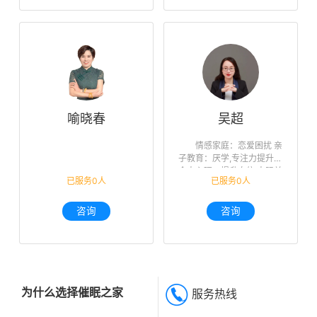
喻晓春
吴超
情感家庭：恋爱困扰 亲
子教育：厌学,专注力提升
个人心理：提升自信,人际关
已服务0人
已服务0人
系,未来迷茫,职业规划
咨询
咨询
为什么选择催眠之家
服务热线