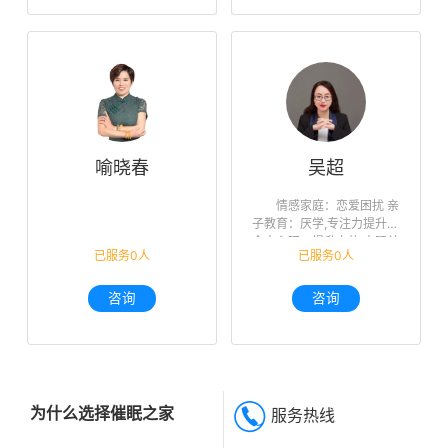
喻晓春
吴超
情感家庭：恋爱困扰 亲
子教育：厌学,专注力提升
个人心理：提升自信,人际关
已服务0人
已服务0人
系,未来迷茫,职业规划
咨询
咨询
为什么选择催眠之家
服务热线