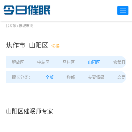
找专家
>
按城市找
焦作市 山阳区
切换
解放区
中站区
马村区
山阳区
修武县
擅长分类：
全部
抑郁
夫妻情感
恋爱困
山阳区催眠师专家