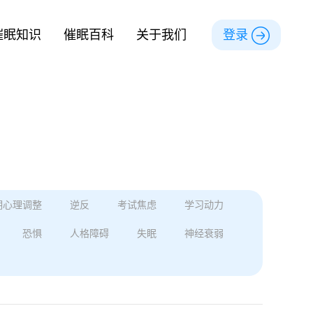
催眠知识
催眠百科
关于我们
登录
期心理调整
逆反
考试焦虑
学习动力
恐惧
人格障碍
失眠
神经衰弱