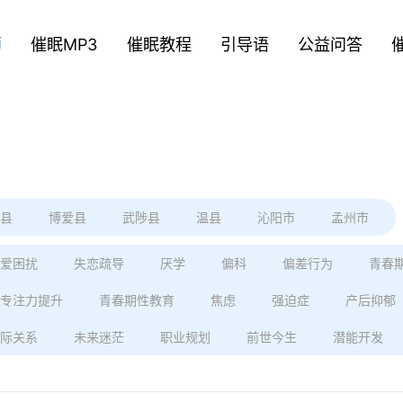
师
催眠MP3
催眠教程
引导语
公益问答
县
博爱县
武陟县
温县
沁阳市
孟州市
爱困扰
失恋疏导
厌学
偏科
偏差行为
青春
专注力提升
青春期性教育
焦虑
强迫症
产后抑郁
际关系
未来迷茫
职业规划
前世今生
潜能开发