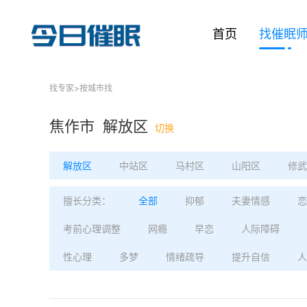
首页
找催眠
找专家
>
按城市找
焦作市 解放区
切换
解放区
中站区
马村区
山阳区
修武
擅长分类：
全部
抑郁
夫妻情感
恋
考前心理调整
网瘾
早恋
人际障碍
性心理
多梦
情绪疏导
提升自信
人