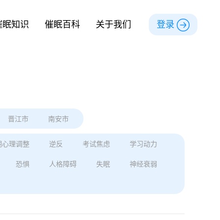
催眠知识
催眠百科
关于我们
登录
晋江市
南安市
期心理调整
逆反
考试焦虑
学习动力
恐惧
人格障碍
失眠
神经衰弱