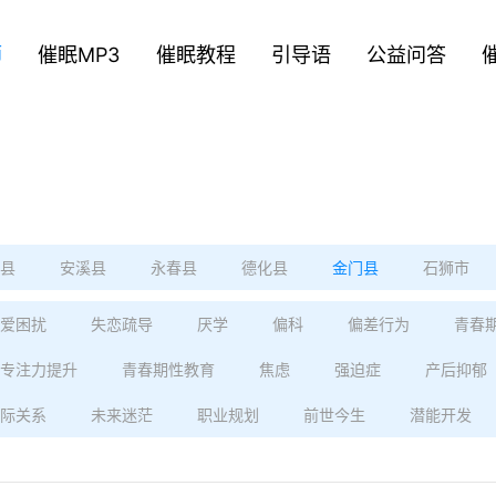
师
催眠MP3
催眠教程
引导语
公益问答
县
安溪县
永春县
德化县
金门县
石狮市
爱困扰
失恋疏导
厌学
偏科
偏差行为
青春
专注力提升
青春期性教育
焦虑
强迫症
产后抑郁
际关系
未来迷茫
职业规划
前世今生
潜能开发