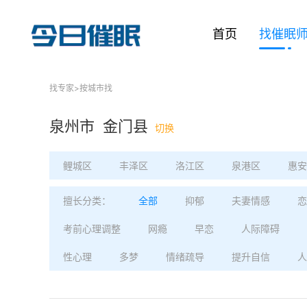
首页
找催眠
找专家
>
按城市找
泉州市 金门县
切换
鲤城区
丰泽区
洛江区
泉港区
惠安
擅长分类：
全部
抑郁
夫妻情感
恋
考前心理调整
网瘾
早恋
人际障碍
性心理
多梦
情绪疏导
提升自信
人