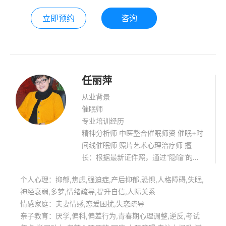
立即预约
咨询
任丽萍
从业背景
催眠师
专业培训经历
精神分析师 中医整合催眠师资 催眠+时
间线催眠师 照片艺术心理治疗师 擅
长：根据最新证件照，通过“隐喻”的言
语精神分析技术解释面部微表情与其生
个人心理：抑郁,焦虑,强迫症,产后抑郁,恐惧,人格障碍,失眠,
命状态和社会功能之间的关系。
神经衰弱,多梦,情绪疏导,提升自信,人际关系
情感家庭：夫妻情感,恋爱困扰,失恋疏导
亲子教育：厌学,偏科,偏差行为,青春期心理调整,逆反,考试