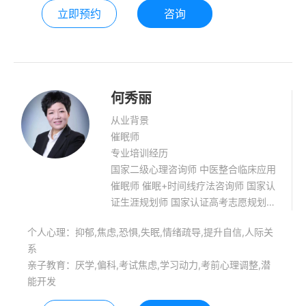
立即预约
咨询
何秀丽
从业背景
催眠师
专业培训经历
国家二级心理咨询师 中医整合临床应用
催眠师 催眠+时间线疗法咨询师 国家认
证生涯规划师 国家认证高考志愿规划师
临床医务工作者 擅长领域：抑郁、焦
个人心理：抑郁,焦虑,恐惧,失眠,情绪疏导,提升自信,人际关
虑、恐惧、强迫等情绪处理；失眠、压
系
力、身体亚健康状态调整；青少年学习
亲子教育：厌学,偏科,考试焦虑,学习动力,考前心理调整,潜
障碍（偏科、厌学、内动力不足）、考
能开发
试焦虑等心理问题咨询； 擅长