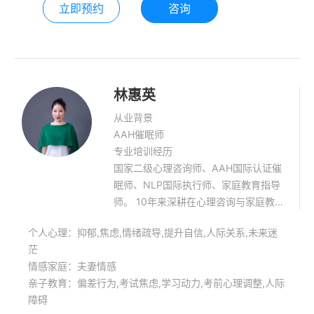
立即预约
咨询
林惠英
从业背景
AAH催眠师
专业培训经历
国家二级心理咨询师、AAH国际认证催
眠师、NLP国际执行师、家庭教育指导
师。 10年来深耕在心理咨询与家庭教育
的一线，近五年在全国公益演讲心理健
个人心理：抑郁,焦虑,情绪疏导,提升自信,人际关系,未来迷
康、家庭教育讲座近400场。 以传播家
茫
庭教育与心理健康为使命，致力于科学
情感家庭：夫妻情感
家庭教育、心理健康的传播，以唤醒亿
亲子教育：偏差行为,考试焦虑,学习动力,考前心理调整,人际
万家庭为方向，持续行走在路上的践行
障碍
者与实干家。