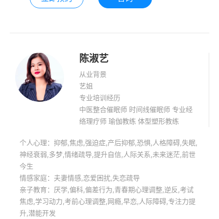
力提升，潜能开发，学习压力处理、学
习能力提升。
陈淑艺
从业背景
艺姐
专业培训经历
中医整合催眠师 时间线催眠师 专业经
络理疗师 瑜伽教练 体型塑形教练
个人心理：抑郁,焦虑,强迫症,产后抑郁,恐惧,人格障碍,失眠,
神经衰弱,多梦,情绪疏导,提升自信,人际关系,未来迷茫,前世
今生
情感家庭：夫妻情感,恋爱困扰,失恋疏导
亲子教育：厌学,偏科,偏差行为,青春期心理调整,逆反,考试
焦虑,学习动力,考前心理调整,网瘾,早恋,人际障碍,专注力提
升,潜能开发