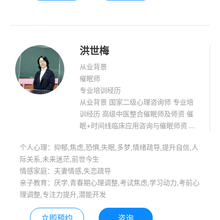
洪世梅
从业背景
催眠师
专业培训经历
从业背景 国家二级心理咨询师 专业培
训经历 高级中医整合催眠师及师资 催
眠+时间线临床应用咨询与催眠师资 静
心智慧&生活禅践行传播者国家二级心
个人心理：抑郁,焦虑,恐惧,失眠,多梦,情绪疏导,提升自信,人
理咨询师 静心能量禅舞导师 学习能力
际关系,未来迷茫,前世今生
训练师 家庭教育咨询师 擅长领域: 情感
情感家庭：夫妻情感,失恋疏导
类，过往创伤事件处理，前世今生，自
亲子教育：厌学,青春期心理调整,考试焦虑,学习动力,考前心
信提升，静心能量疗愈。 青少年心理健
理调整,专注力提升,潜能开发
康辅导，亲子教育：厌学,偏科,偏差行
为,青春期心理调整,逆反,考试焦虑,学习
立即预约
咨询
动力,考前心理调整,早恋,人际障碍,专注