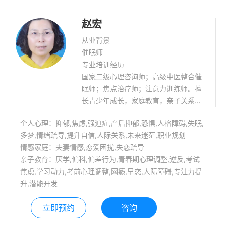
赵宏
从业背景
催眠师
专业培训经历
国家二级心理咨询师；高级中医整合催
眠师；焦点治疗师；注意力训练师。擅
长青少年成长，家庭教育，亲子关系，
曼陀罗绘画疗愈，能量站桩，身心问
个人心理：抑郁,焦虑,强迫症,产后抑郁,恐惧,人格障碍,失眠,
题。
多梦,情绪疏导,提升自信,人际关系,未来迷茫,职业规划
情感家庭：夫妻情感,恋爱困扰,失恋疏导
亲子教育：厌学,偏科,偏差行为,青春期心理调整,逆反,考试
焦虑,学习动力,考前心理调整,网瘾,早恋,人际障碍,专注力提
升,潜能开发
立即预约
咨询