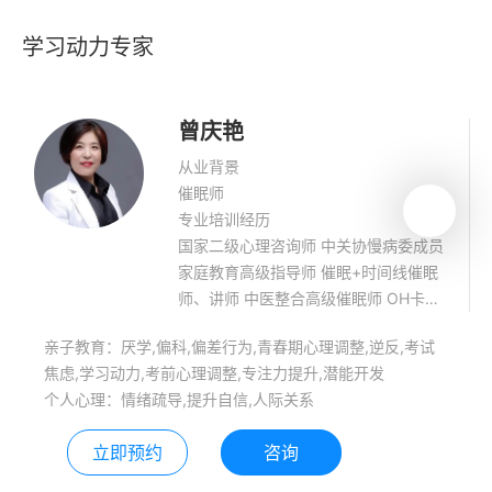
学习动力专家
曾庆艳
从业背景
催眠师
专业培训经历
国家二级心理咨询师 中关协慢病委成员
家庭教育高级指导师 催眠+时间线催眠
师、讲师 中医整合高级催眠师 OH卡牌
疗愈师 access bars能量疗愈师 NLP初
亲子教育：厌学,偏科,偏差行为,青春期心理调整,逆反,考试
级执行师 善于运用催眠及心理学知识陪
焦虑,学习动力,考前心理调整,专注力提升,潜能开发
伴学生心灵成长，并将集体催眠用于
个人心理：情绪疏导,提升自信,人际关系
中、高考减压及开发智力中。善于解决
学生的情绪处理、目标规划及动力提升
立即预约
咨询
等问题。愿意在生活中陪伴每一个生命
一起觉察、成长。 喜欢的一句话：生命