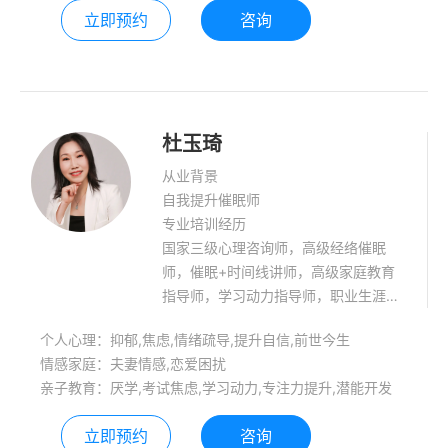
立即预约
咨询
杜玉琦
从业背景
自我提升催眠师
专业培训经历
国家三级心理咨询师，高级经络催眠
师，催眠+时间线讲师，高级家庭教育
指导师，学习动力指导师，职业生涯规
划师，焦点解决短期治疗师。先后参加
个人心理：抑郁,焦虑,情绪疏导,提升自信,前世今生
了精神分析、焦点解决短期心理治疗、
情感家庭：夫妻情感,恋爱困扰
欧卡牌技术应用、认知疗法、意象对话
亲子教育：厌学,考试焦虑,学习动力,专注力提升,潜能开发
及沙盘疗法等培训。 擅长领域：中高考
考前焦虑，厌学，偏科，青少年常见心
立即预约
咨询
理问题，提升学生学习动力，个人情绪