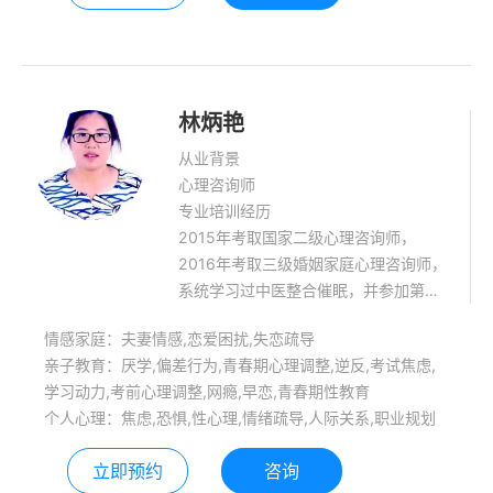
管理及减压，婚姻家庭治疗等。 咨询理
念：让更多的人活出幸福快乐的人生
林炳艳
从业背景
心理咨询师
专业培训经历
2015年考取国家二级心理咨询师，
2016年考取三级婚姻家庭心理咨询师，
系统学习过中医整合催眠，并参加第二
届催眠师资班学习，0同时还学习过房
情感家庭：夫妻情感,恋爱困扰,失恋疏导
树人绘画疗法，OH卡牌，焦点疗法，
亲子教育：厌学,偏差行为,青春期心理调整,逆反,考试焦虑,
意向疗法等心理咨询技术。
学习动力,考前心理调整,网瘾,早恋,青春期性教育
个人心理：焦虑,恐惧,性心理,情绪疏导,人际关系,职业规划
立即预约
咨询