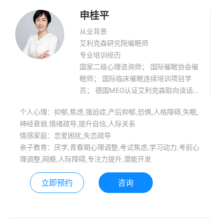
申桂平
从业背景
艾利克森研究院催眠师
专业培训经历
国家二级心理咨询师； 国际催眠协会催
眠师； 国际临床催眠连续培训项目学
员； 德国MEG认证艾利克森取向谈话
治疗师； 中国艾利克森研究院注册催眠
个人心理：抑郁,焦虑,强迫症,产后抑郁,恐惧,人格障碍,失眠,
治疗师（注册号CEI-20-575）； 福建
神经衰弱,情绪疏导,提升自信,人际关系
省心理咨询师协会优秀心理咨询师； 厦
情感家庭：恋爱困扰,失恋疏导
门心理咨询师协会优秀心理咨询师； 厦
亲子教育：厌学,青春期心理调整,考试焦虑,学习动力,考前心
门大学心理咨询与教育中心签约心理咨
理调整,网瘾,人际障碍,专注力提升,潜能开发
询师； 咨询擅长领域： 改善焦虑情
绪、抑郁情绪、强迫情绪的困扰；改善
立即预约
咨询
家庭和社会人际关系的困扰；成人青少
年心理发展和自我成长；青少年学习力
和专注力的提升；心因性身体症状改善