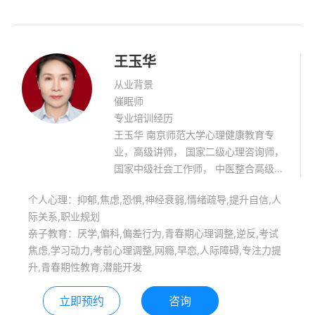
王玉华
从业背景
催眠师
专业培训经历
王玉华 南京师范大学心理健康教育专
业，高级讲师， 国家二级心理咨询师，
国家中级社会工作师， 中医整合高级催
眠师，中医整合催眠师资， 家庭教育高
个人心理：抑郁,焦虑,恐惧,神经衰弱,情绪疏导,提升自信,人
级指导师，中学专职心理教师， 精神动
际关系,职业规划
力学取向治疗师
亲子教育：厌学,偏科,偏差行为,青春期心理调整,逆反,考试
焦虑,学习动力,考前心理调整,网瘾,早恋,人际障碍,专注力提
升,青春期性教育,潜能开发
立即预约
咨询