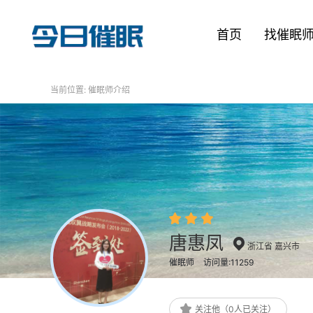
首页
找催眠
当前位置:
催眠师介绍
唐惠凤
浙江省 嘉兴市
催眠师
访问量:11259
关注他（0人已关注）