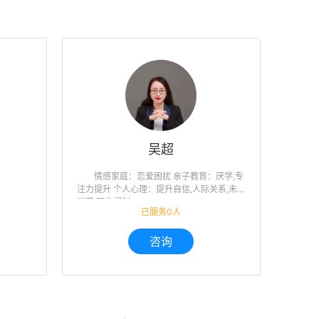
吴超
情感家庭：恋爱困扰 亲子教育：厌学,专
注力提升 个人心理：提升自信,人际关系,未来
迷茫,职业规划
已服务0人
咨询