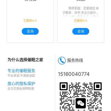
情感家庭：恋爱困扰 亲
子教育：厌学,专注力提升
个人心理：提升自信,人际关
已服务0人
已服务0人
系,未来迷茫,职业规划
咨询
咨询
为什么选择催眠之家
服务热线
专业的催眠服务
15160040774
平台承诺 不满意退款
放心的隐私保护
全方位隐私保障制度