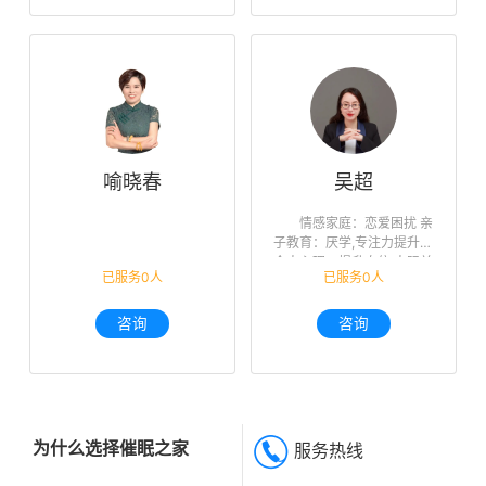
喻晓春
吴超
情感家庭：恋爱困扰 亲
子教育：厌学,专注力提升
个人心理：提升自信,人际关
已服务0人
已服务0人
系,未来迷茫,职业规划
咨询
咨询
为什么选择催眠之家
服务热线