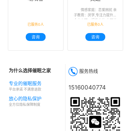
情感家庭：恋爱困扰 亲
子教育：厌学,专注力提升
个人心理：提升自信,人际关
已服务0人
已服务0人
系,未来迷茫,职业规划
咨询
咨询
为什么选择催眠之家
服务热线
专业的催眠服务
15160040774
平台承诺 不满意退款
放心的隐私保护
全方位隐私保障制度