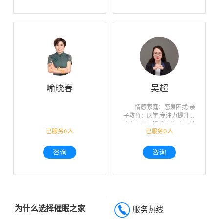
喻晓春
吴超
情感家庭：恋爱困扰 亲
子教育：厌学,专注力提升
个人心理：提升自信,人际关
已服务0人
已服务0人
系,未来迷茫,职业规划
咨询
咨询
为什么选择催眠之家
服务热线