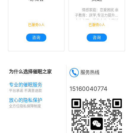
情感家庭：恋爱困扰 亲
子教育：厌学,专注力提升
个人心理：提升自信,人际关
已服务0人
已服务0人
系,未来迷茫,职业规划
咨询
咨询
为什么选择催眠之家
服务热线
专业的催眠服务
15160040774
平台承诺 不满意退款
放心的隐私保护
全方位隐私保障制度