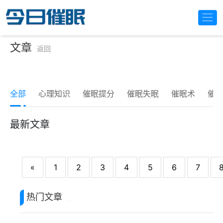
文章
返回
全部
心理知识
催眠提分
催眠失眠
催眠术
催
最新文章
«
1
2
3
4
5
6
7
热门文章